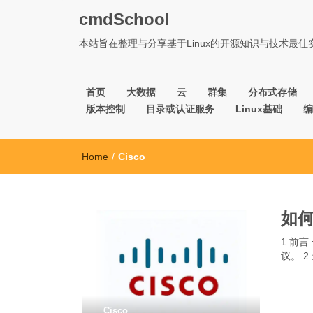
cmdSchool
本站旨在整理与分享基于Linux的开源知识与技术最
首页
大数据
云
群集
分布式存储
版本控制
目录或认证服务
Linux基础
编
Home
/
Cisco
如何
1 前
议。 2
Cisco