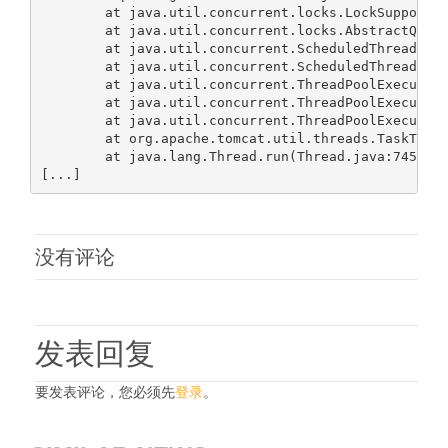
        at java.util.concurrent.locks.LockSupport.p
        at java.util.concurrent.locks.AbstractQueue
        at java.util.concurrent.ScheduledThreadPool
        at java.util.concurrent.ScheduledThreadPool
        at java.util.concurrent.ThreadPoolExecutor.
        at java.util.concurrent.ThreadPoolExecutor.
        at java.util.concurrent.ThreadPoolExecutor$
        at org.apache.tomcat.util.threads.TaskThrea
        at java.lang.Thread.run(Thread.java:745)

没有评论
发表回复
要发表评论，您必须先
登录
。