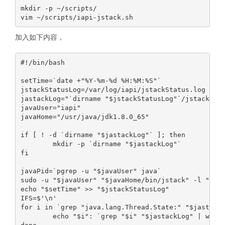
mkdir -p ~/scripts/

加入如下内容，
#!/bin/bash

setTime=`date +"%Y-%m-%d %H:%M:%S"`

jstackStatusLog=/var/log/iapi/jstackStatus.log

jastackLog="`dirname "$jstackStatusLog"`/jstack/jst
javaUser="iapi"

javaHome="/usr/java/jdk1.8.0_65"

if [ ! -d `dirname "$jastackLog"` ]; then

        mkdir -p `dirname "$jastackLog"`

fi

javaPid=`pgrep -u "$javaUser" java`

sudo -u "$javaUser" "$javaHome/bin/jstack" -l "$jav
echo "$setTime" >> "$jstackStatusLog"

IFS=$'\n'

for i in `grep "java.lang.Thread.State:" "$jastackL
        echo "$i": `grep "$i" "$jastackLog" | wc -l