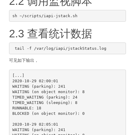
2.2 调用监视脚本
2.3 查看统计数据
可见如下输出，
[...]

2020-10-29 02:00:01

WAITING (parking): 241

WAITING (on object monitor): 8

TIMED_WAITING (parking): 24

TIMED_WAITING (sleeping): 8

RUNNABLE: 18

BLOCKED (on object monitor): 0

2020-10-29 02:05:01

WAITING (parking): 241
