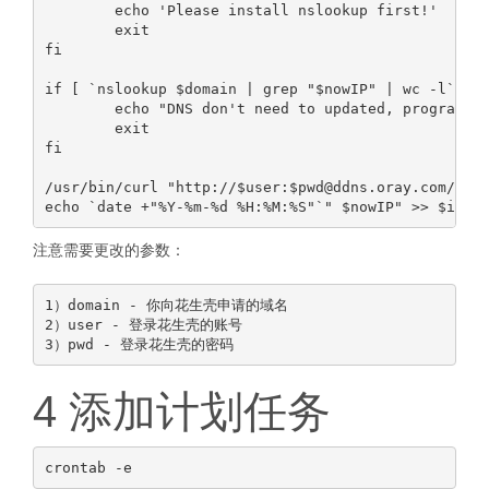
        echo 'Please install nslookup first!'

        exit

fi

if [ `nslookup $domain | grep "$nowIP" | wc -l` = "
        echo "DNS don't need to updated, program ex
        exit

fi

/usr/bin/curl "http://$user:$pwd@ddns.oray.com/ph/u
注意需要更改的参数：
1）domain - 你向花生壳申请的域名

2）user - 登录花生壳的账号

4 添加计划任务