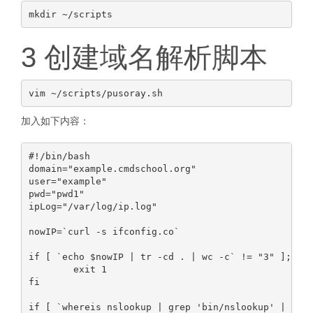
3 创建域名解析脚本
加入如下内容：
#!/bin/bash

domain="example.cmdschool.org"

user="example"

pwd="pwd1"

ipLog="/var/log/ip.log"

nowIP=`curl -s ifconfig.co`

if [ `echo $nowIP | tr -cd . | wc -c` != "3" ]; the
        exit 1

fi

if [ `whereis nslookup | grep 'bin/nslookup' | wc -