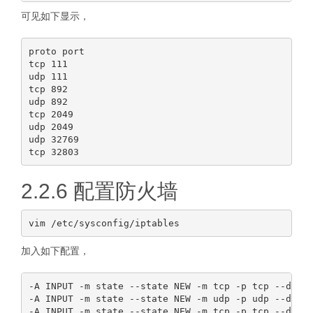
可见如下显示，
proto port

tcp 111

udp 111

tcp 892

udp 892

tcp 2049

udp 2049

udp 32769

2.2.6 配置防火墙
加入如下配置，
-A INPUT -m state --state NEW -m tcp -p tcp --dport
-A INPUT -m state --state NEW -m udp -p udp --dport
-A INPUT -m state --state NEW -m tcp -p tcp --dport