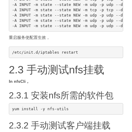
-A INPUT -m state --state NEW -m udp -p udp --dport
-A INPUT -m state --state NEW -m tcp -p tcp --dport
-A INPUT -m state --state NEW -m udp -p udp --dport
-A INPUT -m state --state NEW -m udp -p udp --dport
重启服务使配置生效，
2.3 手动测试nfs挂载
In nfsCli，
2.3.1 安装nfs所需的软件包
2.3.2 手动测试客户端挂载