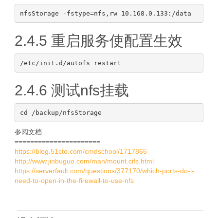
2.4.5 重启服务使配置生效
2.4.6 测试nfs挂载
参阅文档
======================
https://blog.51cto.com/cmdschool/1717865
http://www.jinbuguo.com/man/mount.cifs.html
https://serverfault.com/questions/377170/which-ports-do-i-
need-to-open-in-the-firewall-to-use-nfs