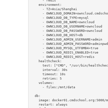
      - redis

    environment:

      - TZ=Asia/Shanghai

      - OWNCLOUD_DOMAIN=owncloud.cmdscho
      - OWNCLOUD_DB_TYPE=mysql

      - OWNCLOUD_DB_NAME=owncloud

      - OWNCLOUD_DB_USERNAME=owncloud

      - OWNCLOUD_DB_PASSWORD=owncloud

      - OWNCLOUD_DB_HOST=db

      - OWNCLOUD_ADMIN_USERNAME=admin

      - OWNCLOUD_ADMIN_PASSWORD=adminpwd

      - OWNCLOUD_MYSQL_UTF8MB4=true

      - OWNCLOUD_REDIS_ENABLED=true

      - OWNCLOUD_REDIS_HOST=redis

    healthcheck:

      test: ["CMD", "/usr/bin/healthchec
      interval: 30s

      timeout: 10s

      retries: 5

    volumes:

      - files:/mnt/data

  db:

    image: docker01.cmdschool.org:5000/m
    restart: always
