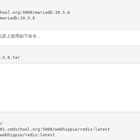
hool.org:5000/mariadb:10.5.6

mariadb:10.5.6

的机器上使用如下命令，


01.cmdschool.org:5000/webhippie/redis:latest

webhippie/redis:latest
