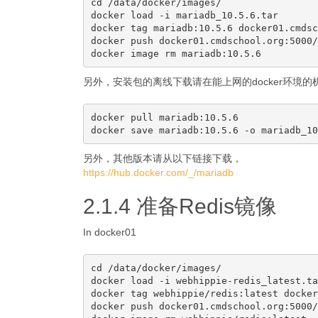
cd /data/docker/images/

docker load -i mariadb_10.5.6.tar

docker tag mariadb:10.5.6 docker01.cmdsc
docker push docker01.cmdschool.org:5000/
另外，安装包的离线下载请在能上网的docker环境
docker pull mariadb:10.5.6

另外，其他版本请从以下链接下载，
https://hub.docker.com/_/mariadb
2.1.4 准备Redis镜像
In docker01
cd /data/docker/images/

docker load -i webhippie-redis_latest.tar
docker tag webhippie/redis:latest docker
docker push docker01.cmdschool.org:5000/