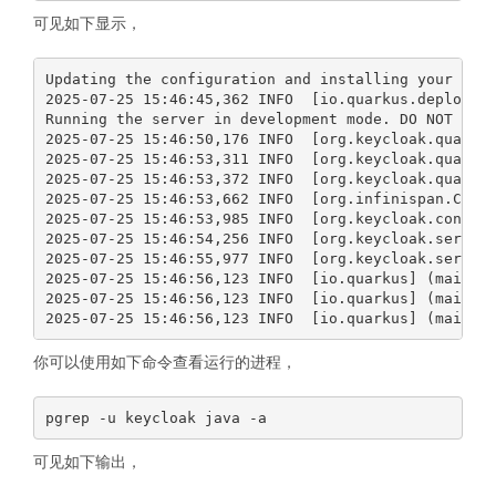
可见如下显示，
Updating the configuration and installing your cust
2025-07-25 15:46:45,362 INFO  [io.quarkus.deploymen
Running the server in development mode. DO NOT use 
2025-07-25 15:46:50,176 INFO  [org.keycloak.quarkus
2025-07-25 15:46:53,311 INFO  [org.keycloak.quarkus
2025-07-25 15:46:53,372 INFO  [org.keycloak.quarkus
2025-07-25 15:46:53,662 INFO  [org.infinispan.CONTA
2025-07-25 15:46:53,985 INFO  [org.keycloak.connect
2025-07-25 15:46:54,256 INFO  [org.keycloak.service
2025-07-25 15:46:55,977 INFO  [org.keycloak.service
2025-07-25 15:46:56,123 INFO  [io.quarkus] (main) K
2025-07-25 15:46:56,123 INFO  [io.quarkus] (main) P
你可以使用如下命令查看运行的进程，
可见如下输出，