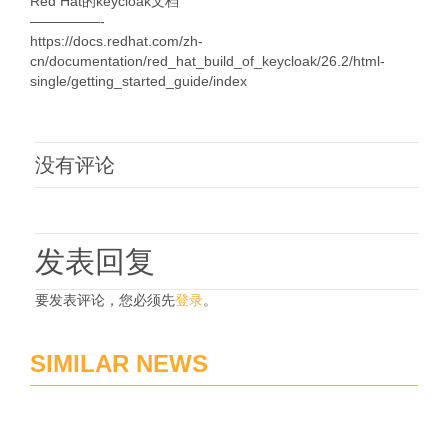
Red Hat的keycloak文档
—————-
https://docs.redhat.com/zh-
cn/documentation/red_hat_build_of_keycloak/26.2/html-
single/getting_started_guide/index
没有评论
发表回复
要发表评论，您必须先
登录
。
SIMILAR NEWS