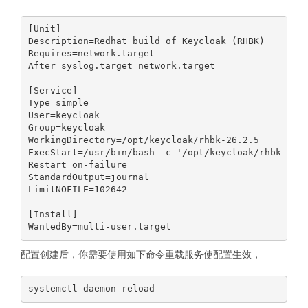
[Unit]

Description=Redhat build of Keycloak (RHBK)

Requires=network.target

After=syslog.target network.target

[Service]

Type=simple

User=keycloak

Group=keycloak

WorkingDirectory=/opt/keycloak/rhbk-26.2.5

ExecStart=/usr/bin/bash -c '/opt/keycloak/rhbk-26.2
Restart=on-failure

StandardOutput=journal

LimitNOFILE=102642

[Install]

配置创建后，你需要使用如下命令重载服务使配置生效，