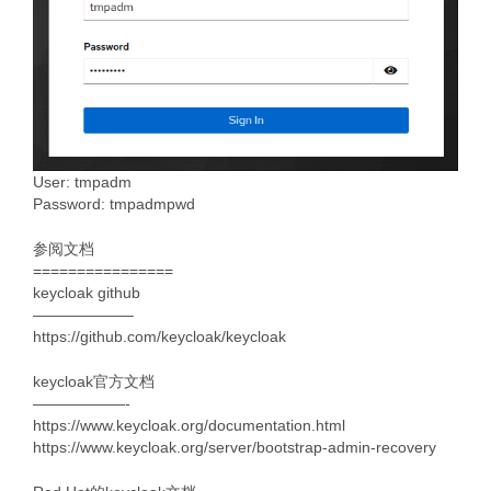
User: tmpadm
Password: tmpadmpwd
参阅文档
================
keycloak github
——————–
https://github.com/keycloak/keycloak
keycloak官方文档
——————-
https://www.keycloak.org/documentation.html
https://www.keycloak.org/server/bootstrap-admin-recovery