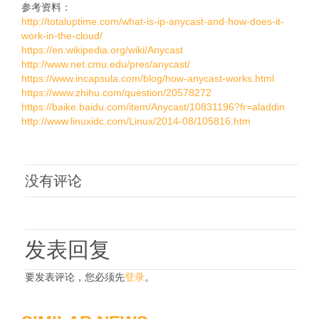
参考资料：
http://totaluptime.com/what-is-ip-anycast-and-how-does-it-
work-in-the-cloud/
https://en.wikipedia.org/wiki/Anycast
http://www.net.cmu.edu/pres/anycast/
https://www.incapsula.com/blog/how-anycast-works.html
https://www.zhihu.com/question/20578272
https://baike.baidu.com/item/Anycast/10831196?fr=aladdin
http://www.linuxidc.com/Linux/2014-08/105816.htm
没有评论
发表回复
要发表评论，您必须先
登录
。