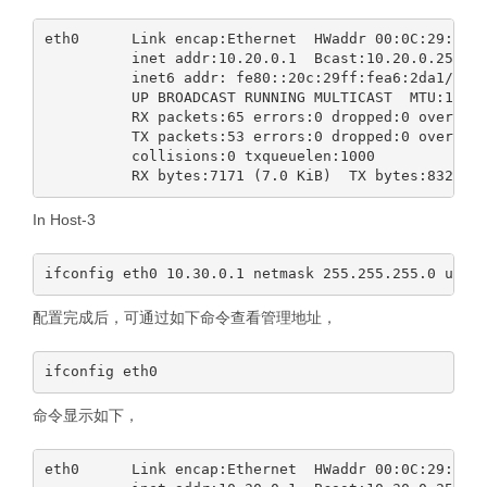
eth0      Link encap:Ethernet  HWaddr 00:0C:29:A6:2
          inet addr:10.20.0.1  Bcast:10.20.0.255  M
          inet6 addr: fe80::20c:29ff:fea6:2da1/64 S
          UP BROADCAST RUNNING MULTICAST  MTU:1500 
          RX packets:65 errors:0 dropped:0 overruns
          TX packets:53 errors:0 dropped:0 overruns
          collisions:0 txqueuelen:1000

In Host-3
配置完成后，可通过如下命令查看管理地址，
命令显示如下，
eth0      Link encap:Ethernet  HWaddr 00:0C:29:A6:2