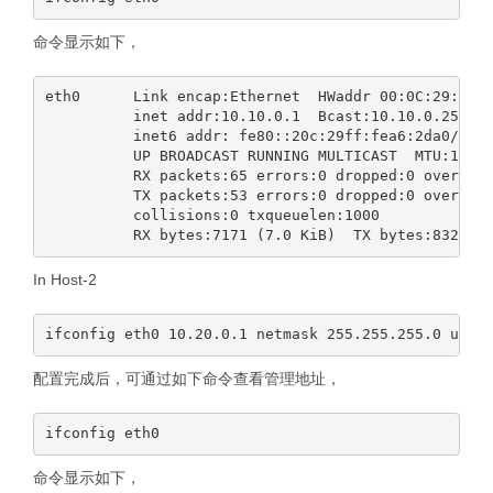
命令显示如下，
eth0      Link encap:Ethernet  HWaddr 00:0C:29:A6:2
          inet addr:10.10.0.1  Bcast:10.10.0.255  M
          inet6 addr: fe80::20c:29ff:fea6:2da0/64 S
          UP BROADCAST RUNNING MULTICAST  MTU:1500 
          RX packets:65 errors:0 dropped:0 overruns
          TX packets:53 errors:0 dropped:0 overruns
          collisions:0 txqueuelen:1000

In Host-2
配置完成后，可通过如下命令查看管理地址，
命令显示如下，