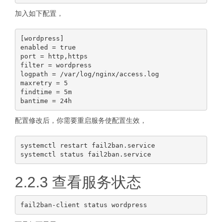
加入如下配置，
[wordpress]

enabled = true

port = http,https

filter = wordpress

logpath = /var/log/nginx/access.log

maxretry = 5

findtime = 5m

配置修改后，你需要重启服务使配置生效，
systemctl restart fail2ban.service

2.2.3 查看服务状态