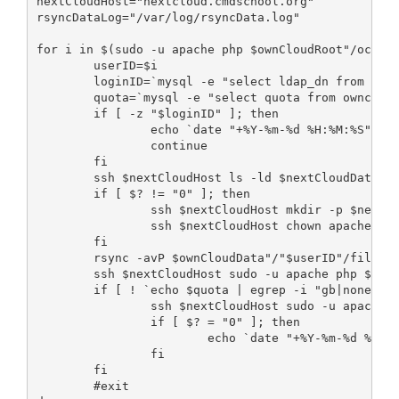
nextCloudHost="nextcloud.cmdschool.org"

rsyncDataLog="/var/log/rsyncData.log"

for i in $(sudo -u apache php $ownCloudRoot"/occ" u
        userID=$i

        loginID=`mysql -e "select ldap_dn from ownc
        quota=`mysql -e "select quota from owncloud
        if [ -z "$loginID" ]; then

                echo `date "+%Y-%m-%d %H:%M:%S"`" "
                continue

        fi

        ssh $nextCloudHost ls -ld $nextCloudData"/"
        if [ $? != "0" ]; then

                ssh $nextCloudHost mkdir -p $nextCl
                ssh $nextCloudHost chown apache:apa
        fi

        rsync -avP $ownCloudData"/"$userID"/files/"
        ssh $nextCloudHost sudo -u apache php $next
        if [ ! `echo $quota | egrep -i "gb|none" | 
                ssh $nextCloudHost sudo -u apache p
                if [ $? = "0" ]; then

                        echo `date "+%Y-%m-%d %H:%M
                fi

        fi

        #exit
