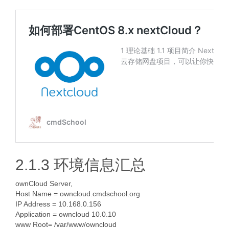
2.1.3 环境信息汇总
ownCloud Server,
Host Name = owncloud.cmdschool.org
IP Address = 10.168.0.156
Application = owncloud 10.0.10
www Root= /var/www/owncloud