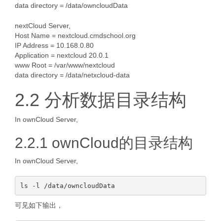
data directory = /data/owncloudData
nextCloud Server,
Host Name = nextcloud.cmdschool.org
IP Address = 10.168.0.80
Application = nextcloud 20.0.1
www Root = /var/www/nextcloud
data directory = /data/netxcloud-data
2.2 分析数据目录结构
In ownCloud Server,
2.2.1 ownCloud的目录结构
In ownCloud Server,
可见如下输出，