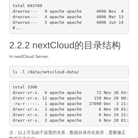
total 693709

drwxrwx---   9 apache apache      4096 Nov  4  2019
drwxrwx---   4 apache apache      4096 Mar 13  2018
drwxrwx---   5 apache apache      4096 Jun 14  2019
2.2.2 nextCloud的目录结构
In nextCloud Server,
total 3308

drwxr-xr-x.  6 apache apache      72 Nov 30 03:18 a
drwxr-xr-x. 12 apache apache     159 Nov 20 00:32 a
-rw-r-----.  1 apache apache   27098 Dec  3 21:42 a
drwxr-xr-x.  2 apache apache       6 Nov 20 01:31 w
drwxr-xr-x.  2 apache apache       6 Nov 19 22:46 c
注：以上可见由于设置的关系，数据目录存在差异，需要修正