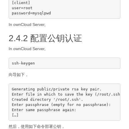
[client]

user=root

In ownCloud Server,
2.4.2 配置公钥认证
In ownCloud Server,
向导如下，
Generating public/private rsa key pair.

Enter file in which to save the key (/root/.ssh/id_
Created directory '/root/.ssh'.

Enter passphrase (empty for no passphrase):

Enter same passphrase again:

然后，使用如下命令部署公钥，