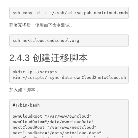
部署完毕后，使用如下命令测试，
2.4.3 创建迁移脚本
mkdir -p ~/scripts

加入如下脚本，
#!/bin/bash

ownCloudRoot="/var/www/owncloud"

ownCloudData="/data/owncloudData"

nextCloudRoot="/var/www/nextcloud"

nextCloudData="/data/netxcloud-data"
