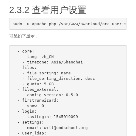
2.3.2 查看用户设置
可见如下显示，
  - core:

    - lang: zh_CN

    - timezone: Asia/Shanghai

  - files:

    - file_sorting: name

    - file_sorting_direction: desc

    - quota: 5 GB

  - files_external:

    - config_version: 0.5.0

  - firstrunwizard:

    - show: 0

  - login:

    - lastLogin: 1545019099

  - settings:

    - email: will@cmdschool.org

  - user_ldap:
