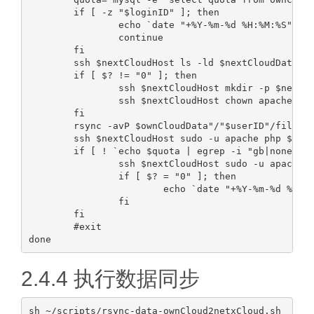
        if [ -z "$loginID" ]; then

                echo `date "+%Y-%m-%d %H:%M:%S"`" "
                continue

        fi

        ssh $nextCloudHost ls -ld $nextCloudData"/"
        if [ $? != "0" ]; then

                ssh $nextCloudHost mkdir -p $nextCl
                ssh $nextCloudHost chown apache:apa
        fi

        rsync -avP $ownCloudData"/"$userID"/files/"
        ssh $nextCloudHost sudo -u apache php $next
        if [ ! `echo $quota | egrep -i "gb|none" | 
                ssh $nextCloudHost sudo -u apache p
                if [ $? = "0" ]; then

                        echo `date "+%Y-%m-%d %H:%M
                fi

        fi

        #exit

2.4.4 执行数据同步