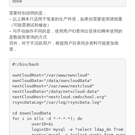
需要特别说明的是，
– 以上脚本只适用于笔者的生产环境，如果你需要使用请慎重
（可能需测试和修改）
– 与手动操作不同的是，使用用户ID查询出登录ID脚本使用的
是数据库查询的方式
另外，对于不活跃用户，根据用户目录同步资料可能更加靠
谱，
#!/bin/bash

ownCloudRoot="/var/www/owncloud"

ownCloudData="/data/owncloudData"

nextCloudRoot="/var/www/nextcloud"

nextCloudData="/data/netxcloud-data"

nextCloudHost="nextcloud.cmdschool.org"

rsyncDataLog="/var/log/rsyncData.log"

cd $ownCloudData

for i in $(ls -d *-*-*-*); do

        userID=$i

        loginID=`mysql -e "select ldap_dn from ownc
        quota=`mysql -e "select quota from owncloud