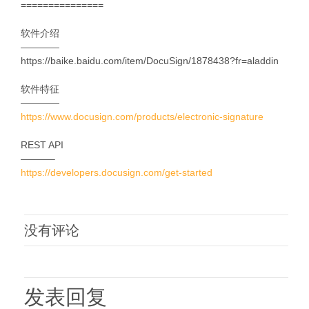
===============
软件介绍
————
https://baike.baidu.com/item/DocuSign/1878438?fr=aladdin
软件特征
————
https://www.docusign.com/products/electronic-signature
REST API
———–
https://developers.docusign.com/get-started
没有评论
发表回复