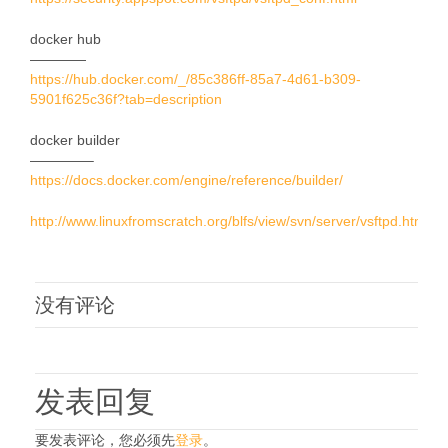
docker hub
————
https://hub.docker.com/_/85c386ff-85a7-4d61-b309-
5901f625c36f?tab=description
docker builder
————–
https://docs.docker.com/engine/reference/builder/
http://www.linuxfromscratch.org/blfs/view/svn/server/vsftpd.html
没有评论
发表回复
要发表评论，您必须先
登录
。