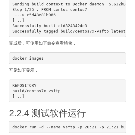
Sending build context to Docker daemon  5.632kB

Step 1/25 : FROM centos:centos7

 ---> c5d48e81b986

[...]

Successfully built cfd8243424e3

完成后，可使用如下命令查看镜像，
可见如下显示，
REPOSITORY                                        T
build/centos7x-vsftp                              l
2.2.4 测试软件运行