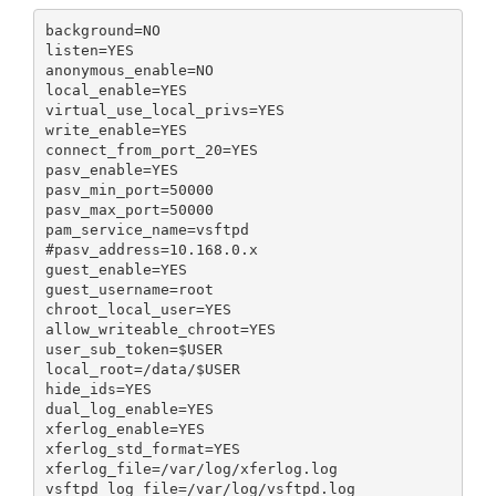
background=NO

listen=YES

anonymous_enable=NO

local_enable=YES

virtual_use_local_privs=YES

write_enable=YES

connect_from_port_20=YES

pasv_enable=YES

pasv_min_port=50000

pasv_max_port=50000

pam_service_name=vsftpd

#pasv_address=10.168.0.x

guest_enable=YES

guest_username=root

chroot_local_user=YES

allow_writeable_chroot=YES

user_sub_token=$USER

local_root=/data/$USER

hide_ids=YES

dual_log_enable=YES

xferlog_enable=YES

xferlog_std_format=YES

xferlog_file=/var/log/xferlog.log

vsftpd_log_file=/var/log/vsftpd.log
