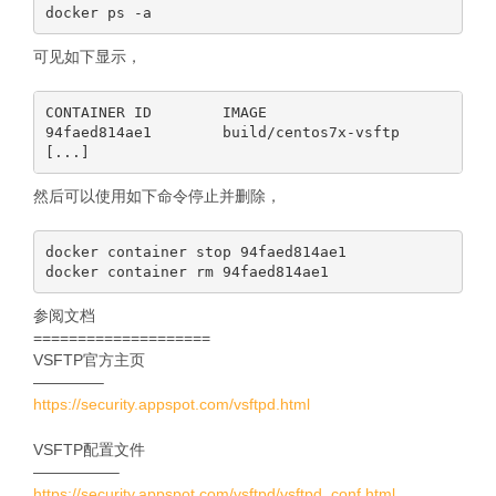
可见如下显示，
CONTAINER ID        IMAGE                          
94faed814ae1        build/centos7x-vsftp           
然后可以使用如下命令停止并删除，
docker container stop 94faed814ae1

参阅文档
====================
VSFTP官方主页
————–
https://security.appspot.com/vsftpd.html
VSFTP配置文件
—————–
https://security.appspot.com/vsftpd/vsftpd_conf.html