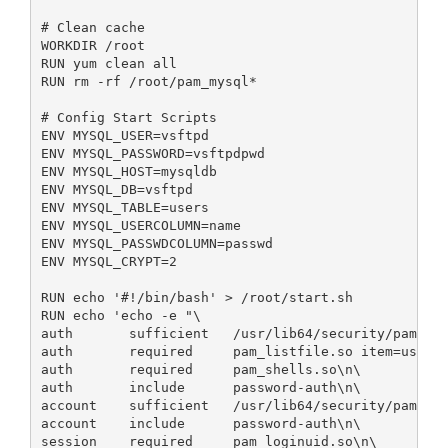
# Clean cache

WORKDIR /root

RUN yum clean all

RUN rm -rf /root/pam_mysql*

# Config Start Scripts

ENV MYSQL_USER=vsftpd

ENV MYSQL_PASSWORD=vsftpdpwd

ENV MYSQL_HOST=mysqldb

ENV MYSQL_DB=vsftpd

ENV MYSQL_TABLE=users

ENV MYSQL_USERCOLUMN=name

ENV MYSQL_PASSWDCOLUMN=passwd

ENV MYSQL_CRYPT=2

RUN echo '#!/bin/bash' > /root/start.sh

RUN echo 'echo -e "\

auth       sufficient   /usr/lib64/security/pam_mys
auth       required     pam_listfile.so item=user s
auth       required     pam_shells.so\n\

auth       include      password-auth\n\

account    sufficient   /usr/lib64/security/pam_mys
account    include      password-auth\n\

session    required     pam_loginuid.so\n\
