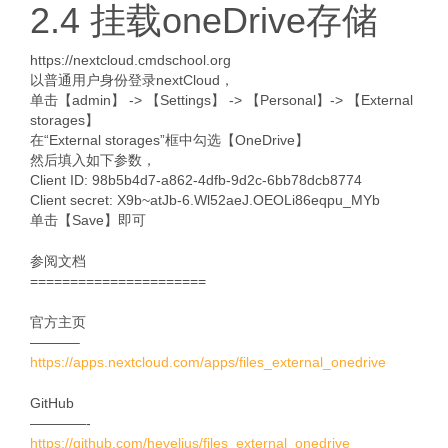
2.4 挂载oneDrive存储
https://nextcloud.cmdschool.org
以普通用户身份登录nextCloud，
单击【admin】 -> 【Settings】 -> 【Personal】-> 【External
storages】
在“External storages”框中勾选【OneDrive】
然后填入如下参数，
Client ID: 98b5b4d7-a862-4dfb-9d2c-6bb78dcb8774
Client secret: X9b~atJb-6.Wl52aeJ.OEOLi86eqpu_MYb
单击【Save】即可
参阅文档
======================
官方主页
———–
https://apps.nextcloud.com/apps/files_external_onedrive
GitHub
————-
https://github.com/hevelius/files_external_onedrive