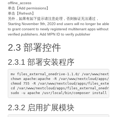
offline_access
单击【Add permissions】
单击【Refresh】
另外，如果有如下提示请注意处理，否则验证无法通过，
Starting November 9th, 2020 end users will no longer be able
to grant consent to newly registered multitenant apps without
verified publishers. Add MPN ID to verify publisher
2.3 部署控件
2.3.1 部署安装程序
mv files_external_onedrive-1.1.0/ /var/www/nextclou
chown apache:apache -R /var/www/nextcloud/apps/file
chmod 755 -R /var/www/nextcloud/apps/files_external
cd /var/www/nextcloud/apps/files_external_onedrive/
2.3.2 启用扩展模块