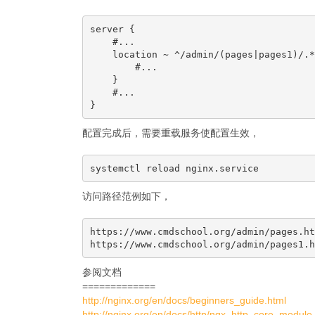
server {

    #...

    location ~ ^/admin/(pages|pages1)/.*
        #...

    }

    #...

配置完成后，需要重载服务使配置生效，
访问路径范例如下，
https://www.cmdschool.org/admin/pages.htm
参阅文档
=============
http://nginx.org/en/docs/beginners_guide.html
http://nginx.org/en/docs/http/ngx_http_core_module.