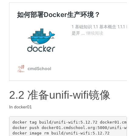
2.2 准备unifi-wifi镜像
In docker01
docker tag build/unifi-wifi:5.12.72 docker01.cmdsch
docker push docker01.cmdschool.org:5000/unifi-wifi: