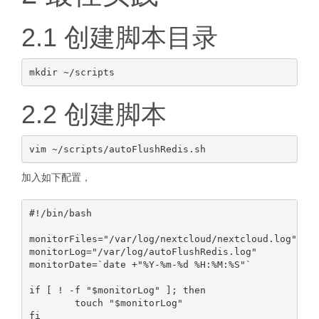
2.1 创建脚本目录
2.2 创建脚本
加入如下配置，
#!/bin/bash

monitorFiles="/var/log/nextcloud/nextcloud.log"

monitorLog="/var/log/autoFlushRedis.log"

monitorDate=`date +"%Y-%m-%d %H:%M:%S"`

if [ ! -f "$monitorLog" ]; then

        touch "$monitorLog"

fi
