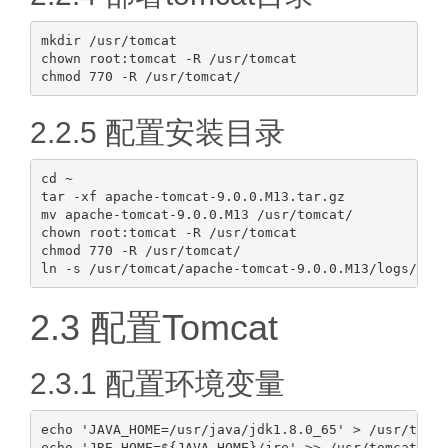
mkdir /usr/tomcat

chown root:tomcat -R /usr/tomcat

2.2.5 配置安装目录
cd ~

tar -xf apache-tomcat-9.0.0.M13.tar.gz

mv apache-tomcat-9.0.0.M13 /usr/tomcat/

chown root:tomcat -R /usr/tomcat

chmod 770 -R /usr/tomcat/

2.3 配置Tomcat
2.3.1 配置环境变量
echo 'JAVA_HOME=/usr/java/jdk1.8.0_65' > /usr/tomca
echo 'JRE_HOME=${JAVA_HOME}/jre' >> /usr/tomcat/apa