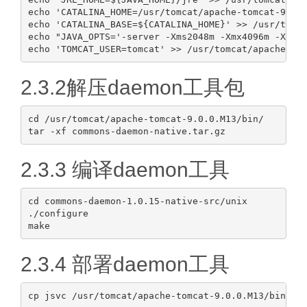
echo 'CATALINA_HOME=/usr/tomcat/apache-tomcat-9.0.0
echo 'CATALINA_BASE=${CATALINA_HOME}' >> /usr/tomca
echo "JAVA_OPTS='-server -Xms2048m -Xmx4096m -Xss51
2.3.2解压daemon工具包
cd /usr/tomcat/apache-tomcat-9.0.0.M13/bin/

2.3.3 编译daemon工具
cd commons-daemon-1.0.15-native-src/unix

./configure

2.3.4 部署daemon工具