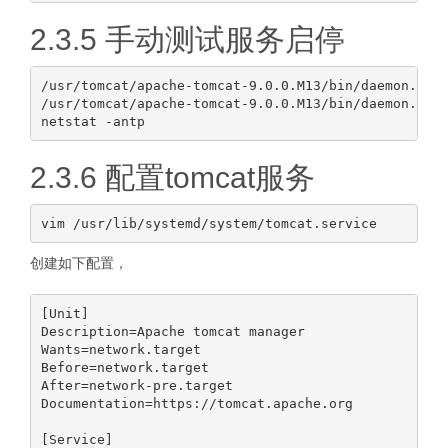
2.3.5 手动测试服务启停
/usr/tomcat/apache-tomcat-9.0.0.M13/bin/daemon.sh s
/usr/tomcat/apache-tomcat-9.0.0.M13/bin/daemon.sh s
2.3.6 配置tomcat服务
创建如下配置，
[Unit]

Description=Apache tomcat manager

Wants=network.target

Before=network.target

After=network-pre.target

Documentation=https://tomcat.apache.org

[Service]
