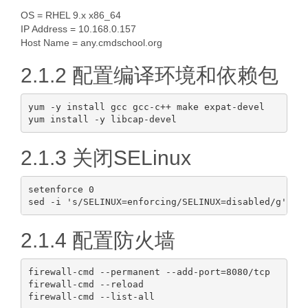
OS = RHEL 9.x x86_64
IP Address = 10.168.0.157
Host Name = any.cmdschool.org
2.1.2 配置编译环境和依赖包
yum -y install gcc gcc-c++ make expat-devel

2.1.3 关闭SELinux
setenforce 0

2.1.4 配置防火墙
firewall-cmd --permanent --add-port=8080/tcp

firewall-cmd --reload
