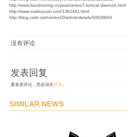
http://www.liaoshixiong.cn/java/centos7-tomcat-daemon.html
http://www.xuebuyuan.com/1361441.html
http://blog.csdn.net/centre10/article/details/50639693
没有评论
发表回复
要发表评论，您必须先
登录
。
SIMILAR NEWS