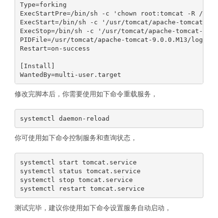
Type=forking

ExecStartPre=/bin/sh -c 'chown root:tomcat -R /usr/
ExecStart=/bin/sh -c '/usr/tomcat/apache-tomcat-9.0
ExecStop=/bin/sh -c '/usr/tomcat/apache-tomcat-9.0.
PIDFile=/usr/tomcat/apache-tomcat-9.0.0.M13/logs/ca
Restart=on-success

[Install]

修改完脚本后，你需要使用如下命令重载服务，
你可使用如下命令控制服务和查询状态，
systemctl start tomcat.service

systemctl status tomcat.service

systemctl stop tomcat.service

测试完毕，建议你使用如下命令设置服务自动启动，