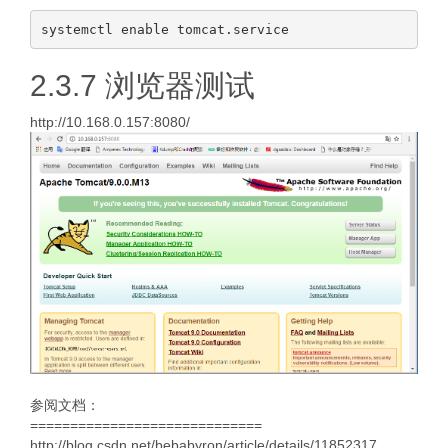
2.3.7 浏览器测试
http://10.168.0.157:8080/
参阅文档：
=============================
http://blog.csdn.net/bebabyron/article/details/11852317