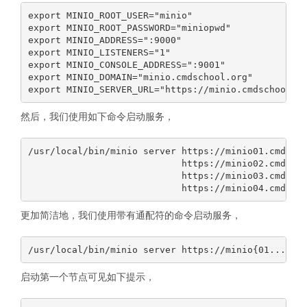
export MINIO_ROOT_USER="minio"

export MINIO_ROOT_PASSWORD="miniopwd"

export MINIO_ADDRESS=":9000"

export MINIO_LISTENERS="1"

export MINIO_CONSOLE_ADDRESS=":9001"

export MINIO_DOMAIN="minio.cmdschool.org"

然后，我们使用如下命令启动服务，
/usr/local/bin/minio server https://minio01.cmdscho
                            https://minio02.cmdscho
                            https://minio03.cmdscho
更加简洁地，我们使用带有通配符的命令启动服务，
启动第一个节点可见如下提示，