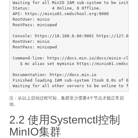
Waiting for all MinIO IAM sub-system to be initiali
Status:         4 Online, 0 Offline.

API: https://minio01.cmdschool.org:9000

RootUser: minio

RootPass: miniopwd

Console: https://10.168.0.60:9001 https://127.0.0.1
RootUser: minio

RootPass: miniopwd

Command-line: https://docs.min.io/docs/minio-client
   $ mc alias set myminio https://minio01.cmdschool
Documentation: https://docs.min.io

Finished loading IAM sub-system (took 0.0s of 0.1s 
注：从以上启动过程可知，集群至少需要4个节点才能正常启
动。
2.2 使用Systemctl控制
MinIO集群