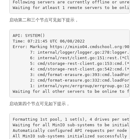
Following servers are currently offline or unreacha
启动第二和三个节点可见如下提示，
API: SYSTEM()

Time: 07:21:45 UTC 06/08/2022

Error: Marking https://minio04.cmdschool.org:9000/m
       7: internal/logger/logger.go:278:logger.LogI
       6: internal/rest/client.go:151:rest.(*Client
       5: cmd/storage-rest-client.go:153:cmd.(*stor
       4: cmd/storage-rest-client.go:542:cmd.(*stor
       3: cmd/format-erasure.go:393:cmd.loadFormatE
       2: cmd/format-erasure.go:332:cmd.loadFormatE
       1: internal/sync/errgroup/errgroup.go:123:er
启动第四个节点可见如下提示，
Formatting 1st pool, 1 set(s), 4 drives per set.

Waiting for all MinIO sub-systems to be initialized
Automatically configured API requests per node base
All MinIO sub-systems initialized successfully in 8