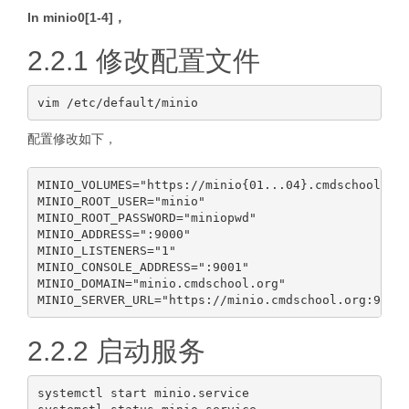
In minio0[1-4]，
2.2.1 修改配置文件
配置修改如下，
MINIO_VOLUMES="https://minio{01...04}.cmdschool.org
MINIO_ROOT_USER="minio"

MINIO_ROOT_PASSWORD="miniopwd"

MINIO_ADDRESS=":9000"

MINIO_LISTENERS="1"

MINIO_CONSOLE_ADDRESS=":9001"

MINIO_DOMAIN="minio.cmdschool.org"

2.2.2 启动服务
systemctl start minio.service
