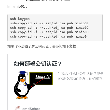
In minio01，
ssh-keygen

ssh-copy-id -i ~/.ssh/id_rsa.pub minio01

ssh-copy-id -i ~/.ssh/id_rsa.pub minio02

ssh-copy-id -i ~/.ssh/id_rsa.pub minio03

如果你不是很了解公钥认证，请参阅如下文档，