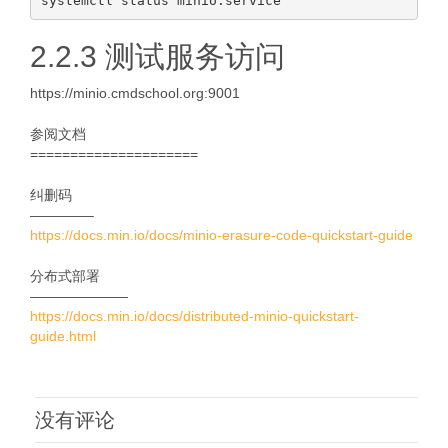
2.2.3 测试服务访问
https://minio.cmdschool.org:9001
参阅文档
=====================
纠删码
————–
https://docs.min.io/docs/minio-erasure-code-quickstart-guide
分布式部署
———————
https://docs.min.io/docs/distributed-minio-quickstart-
guide.html
没有评论