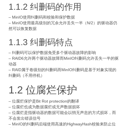
1.1.2 纠删码的作用
– MinIO使用纠删码和校验和保护数据
– MinIO使用最高级别的冗余允许丢失一半（N/2）的驱动器仍
然可以恢复数据
1.1.3 纠删码特点
– 纠删码可以保护数据免受多个驱动器故障的影响
– RAID6允许两个驱动器故障而MinIO纠删码允许丢失一半的驱
动器
– RAID属于卷级别的纠删码而MinIO纠删码是基于对象实现的
纠删码（不用停机）
1.2 位腐烂保护
– 位腐烂保护是Bit Rot protection的翻译
– 位腐烂也成为数据腐烂或无声数据损坏
– 位腐烂是指驱动器的数据可能会以悄无声息的方式损坏，而
不会发出错误信号
– MinIO的纠删码后端使用高速的HighwayHash校验来防止位