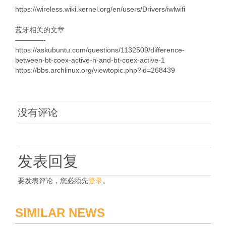
https://wireless.wiki.kernel.org/en/users/Drivers/iwlwifi
蓝牙相关的文章
————-
https://askubuntu.com/questions/1132509/difference-
between-bt-coex-active-n-and-bt-coex-active-1
https://bbs.archlinux.org/viewtopic.php?id=268439
没有评论
发表回复
要发表评论，您必须先
登录
。
SIMILAR NEWS