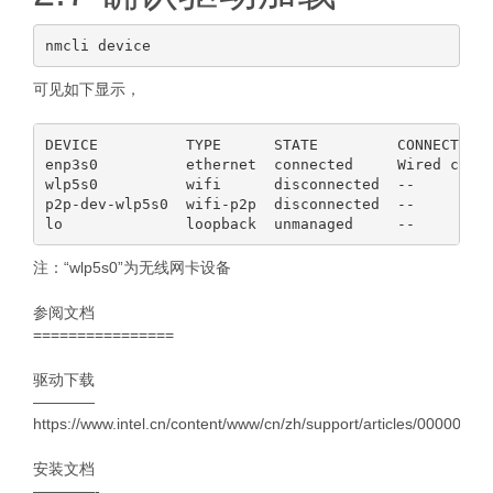
可见如下显示，
DEVICE          TYPE      STATE         CONNECTION

enp3s0          ethernet  connected     Wired conne
wlp5s0          wifi      disconnected  --

p2p-dev-wlp5s0  wifi-p2p  disconnected  --

注：“wlp5s0”为无线网卡设备
参阅文档
================
驱动下载
————
https://www.intel.cn/content/www/cn/zh/support/articles/000005511
安装文档
————-