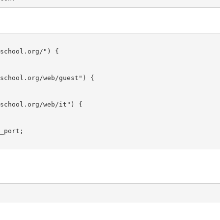
school.org/") {

school.org/web/guest") {

school.org/web/it") {

_port;
