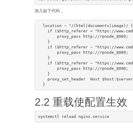
加入如下代码，
  location ~ ^/(html|documents|image)/ {

    if ($http_referer = "https://www.cmd
        proxy_pass http://rpnode_8089;

    }

    if ($http_referer ~ "https://www.cmd
        proxy_pass http://rpnode_8089;

    }

    if ($http_referer ~ "https://www.cmd
        proxy_pass http://rpnode_8090;

    }

    proxy_set_header  Host $host:$server
2.2 重载使配置生效