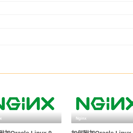
x
Nginx