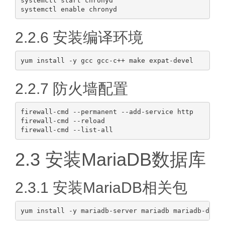
systemctl start chronyd

2.2.6 安装编译环境
2.2.7 防火墙配置
firewall-cmd --permanent --add-service http

firewall-cmd --reload

2.3 安装MariaDB数据库
2.3.1 安装MariaDB相关包