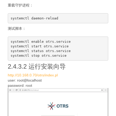
重载守护进程：
测试脚本：
systemctl enable otrs.service

systemctl start otrs.service

systemctl status otrs.service

2.4.3.2 运行安装向导
http://10.168.0.70/otrs/index.pl
user: root@localhost
password: root