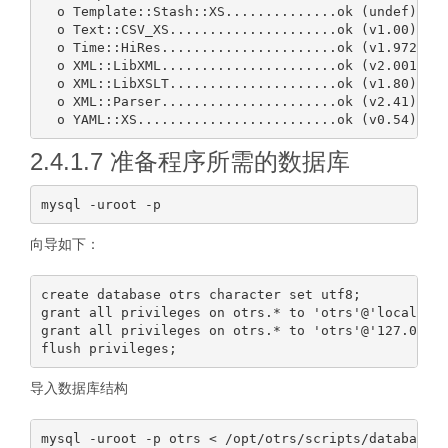
  o Template::Stash::XS..............ok (undef)

  o Text::CSV_XS.....................ok (v1.00)

  o Time::HiRes......................ok (v1.9725)

  o XML::LibXML......................ok (v2.0018)

  o XML::LibXSLT.....................ok (v1.80)

  o XML::Parser......................ok (v2.41)

2.4.1.7 准备程序所需的数据库
向导如下：
create database otrs character set utf8;

grant all privileges on otrs.* to 'otrs'@'localhost
grant all privileges on otrs.* to 'otrs'@'127.0.0.1
导入数据库结构
mysql -uroot -p otrs < /opt/otrs/scripts/database/o