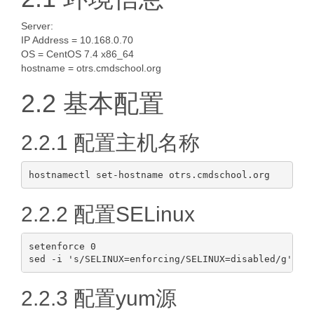
Server:
IP Address = 10.168.0.70
OS = CentOS 7.4 x86_64
hostname = otrs.cmdschool.org
2.2 基本配置
2.2.1 配置主机名称
2.2.2 配置SELinux
setenforce 0

2.2.3 配置yum源