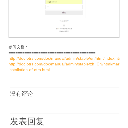
参阅文档：
======================================
http://doc.otrs.com/doc/manual/admin/stable/en/html/index.html
http://doc.otrs.com/doc/manual/admin/stable/zh_CN/html/manual-
installation-of-otrs.html
没有评论
发表回复