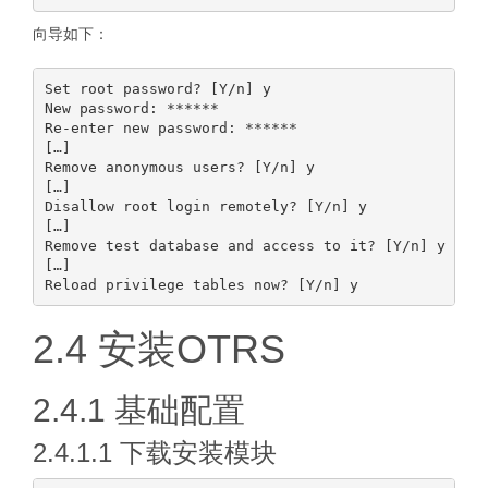
向导如下：
Set root password? [Y/n] y

New password: ******

Re-enter new password: ******

[…]

Remove anonymous users? [Y/n] y

[…]

Disallow root login remotely? [Y/n] y

[…]

Remove test database and access to it? [Y/n] y

[…]

2.4 安装OTRS
2.4.1 基础配置
2.4.1.1 下载安装模块