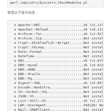
留意以下提示信息：
  o Apache::DBI......................ok (v1.12)

  o Apache2::Reload..................ok (v0.13)

  o Archive::Tar.....................ok (v1.92)

  o Archive::Zip.....................Not installed!
  o Crypt::Eksblowfish::Bcrypt.......Not installed!
  o Crypt::SSLeay....................Not installed!
  o Date::Format.....................Not installed!
  o DateTime.........................Not installed!
  o DBI..............................ok (v1.627)

  o DBD::mysql.......................ok (v4.023)

  o DBD::ODBC........................Not installed!
  o DBD::Oracle......................Not installed!
  o DBD::Pg..........................Not installed!
  o Digest::SHA......................ok (v5.85)

  o Encode::HanExtra.................Not installed!
  o IO::Socket::SSL..................Not installed!
  o JSON::XS.........................Not installed!
  o List::Util::XS...................ok (v1.27)

  o LWP::UserAgent...................FAILED! Not al
  o Mail::IMAPClient.................Not installed!