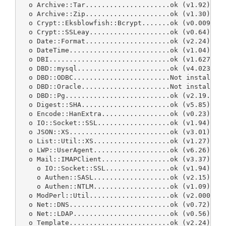
  o Archive::Tar.....................ok (v1.92)

  o Archive::Zip.....................ok (v1.30)

  o Crypt::Eksblowfish::Bcrypt.......ok (v0.009)

  o Crypt::SSLeay....................ok (v0.64)

  o Date::Format.....................ok (v2.24)

  o DateTime.........................ok (v1.04)

  o DBI..............................ok (v1.627)

  o DBD::mysql.......................ok (v4.023)

  o DBD::ODBC........................Not installed!
  o DBD::Oracle......................Not installed!
  o DBD::Pg..........................ok (v2.19.3)

  o Digest::SHA......................ok (v5.85)

  o Encode::HanExtra.................ok (v0.23)

  o IO::Socket::SSL..................ok (v1.94)

  o JSON::XS.........................ok (v3.01)

  o List::Util::XS...................ok (v1.27)

  o LWP::UserAgent...................ok (v6.26)

  o Mail::IMAPClient.................ok (v3.37)

    o IO::Socket::SSL................ok (v1.94)

    o Authen::SASL...................ok (v2.15)

    o Authen::NTLM...................ok (v1.09)

  o ModPerl::Util....................ok (v2.000010)
  o Net::DNS.........................ok (v0.72)

  o Net::LDAP........................ok (v0.56)

  o Template.........................ok (v2.24)
