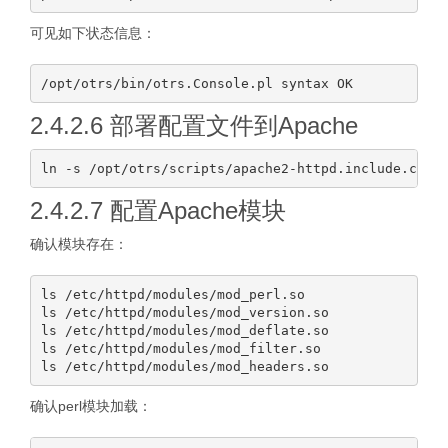
可见如下状态信息：
2.4.2.6 部署配置文件到Apache
2.4.2.7 配置Apache模块
确认模块存在：
ls /etc/httpd/modules/mod_perl.so

ls /etc/httpd/modules/mod_version.so

ls /etc/httpd/modules/mod_deflate.so

ls /etc/httpd/modules/mod_filter.so

确认perl模块加载：