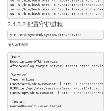
su -s /bin/bash otrs -c "/opt/otrs/bin/Cron.sh star
su -s /bin/bash otrs -c "/opt/otrs/bin/otrs.Daemon.
su -s /bin/bash otrs -c "/opt/otrs/bin/otrs.Daemon.
2.4.3.2 配置守护进程
加入如下配置：
[Unit]

Description=OTRS service

After=syslog.target network.target httpd.service

[Service]

Type=forking

ExecStart=/sbin/runuser -l otrs -c '/opt/otrs/bin/o
PIDFile=/opt/otrs/var/run/Daemon-NodeID-1.pid

ExecStop=/sbin/runuser -l otrs -c '/opt/otrs/bin/ot
[Install]
