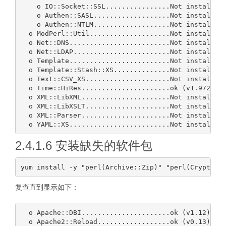
    o IO::Socket::SSL................Not installed!
    o Authen::SASL...................Not installed!
    o Authen::NTLM...................Not installed!
  o ModPerl::Util....................Not installed!
  o Net::DNS.........................Not installed!
  o Net::LDAP........................Not installed!
  o Template.........................Not installed!
  o Template::Stash::XS..............Not installed!
  o Text::CSV_XS.....................Not installed!
  o Time::HiRes......................ok (v1.9725)

  o XML::LibXML......................Not installed!
  o XML::LibXSLT.....................Not installed!
  o XML::Parser......................Not installed!
2.4.1.6 安装缺失的软件包
复查直到显示如下：
  o Apache::DBI......................ok (v1.12)

  o Apache2::Reload..................ok (v0.13)
