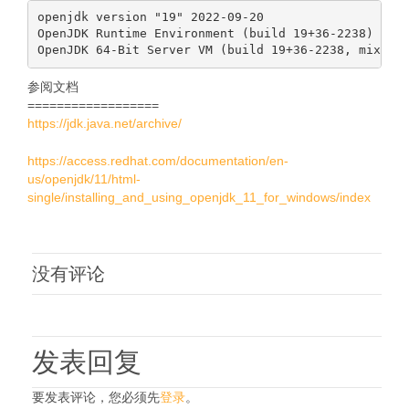
openjdk version "19" 2022-09-20

OpenJDK Runtime Environment (build 19+36-2238)

参阅文档
==================
https://jdk.java.net/archive/
https://access.redhat.com/documentation/en-
us/openjdk/11/html-
single/installing_and_using_openjdk_11_for_windows/index
没有评论
发表回复
要发表评论，您必须先
登录
。