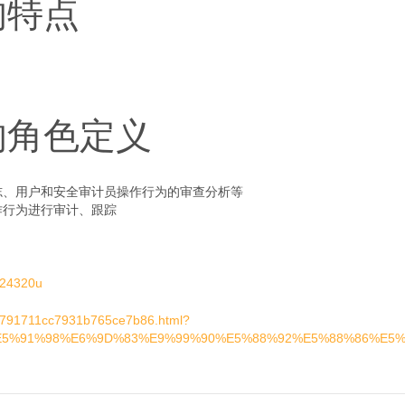
的特点
理的角色定义
志、用户和安全审计员操作行为的审查分析等
作行为进行审计、跟踪
024320u
14791711cc7931b765ce7b86.html?
89%E5%91%98%E6%9D%83%E9%99%90%E5%88%92%E5%88%86%E5