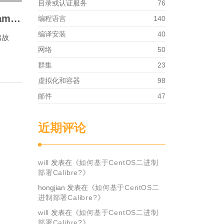
目录或认证服务
76
如何解码audit日志的name字符串？
编程语言
140
编译安装
40
出故
网络
50
群集
23
虚拟化和容器
98
邮件
47
近期评论
will
发表在《
如何基于CentOS二进制
部署Calibre?
》
hongjian
发表在《
如何基于CentOS二
进制部署Calibre?
》
will
发表在《
如何基于CentOS二进制
部署Calibre?
》