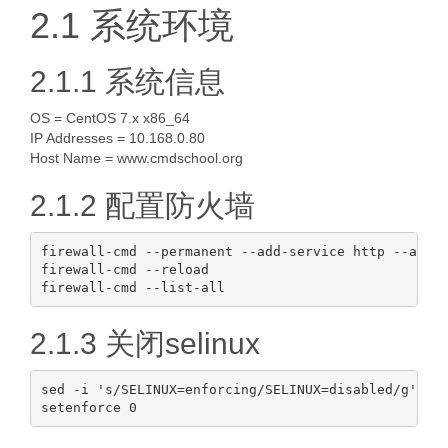
2.1 系统环境
2.1.1 系统信息
OS = CentOS 7.x x86_64
IP Addresses = 10.168.0.80
Host Name = www.cmdschool.org
2.1.2 配置防火墙
firewall-cmd --permanent --add-service http --add-s
firewall-cmd --reload

2.1.3 关闭selinux
sed -i 's/SELINUX=enforcing/SELINUX=disabled/g' /et