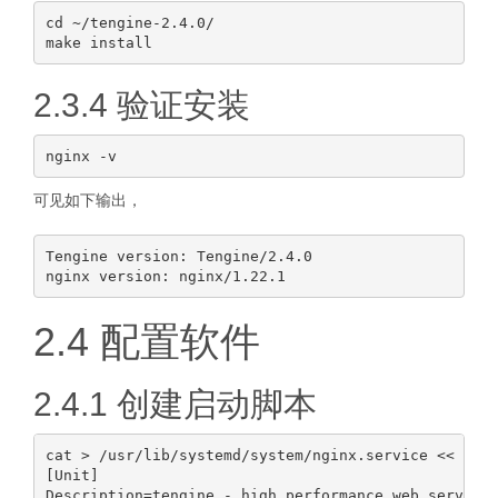
cd ~/tengine-2.4.0/

2.3.4 验证安装
可见如下输出，
Tengine version: Tengine/2.4.0

2.4 配置软件
2.4.1 创建启动脚本
cat > /usr/lib/systemd/system/nginx.service << EOF

[Unit]

Description=tengine - high performance web server
