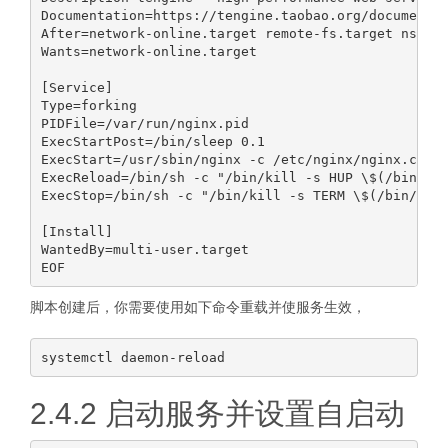
Documentation=https://tengine.taobao.org/documentat
After=network-online.target remote-fs.target nss-lo
Wants=network-online.target

[Service]

Type=forking

PIDFile=/var/run/nginx.pid

ExecStartPost=/bin/sleep 0.1

ExecStart=/usr/sbin/nginx -c /etc/nginx/nginx.conf

ExecReload=/bin/sh -c "/bin/kill -s HUP \$(/bin/cat
ExecStop=/bin/sh -c "/bin/kill -s TERM \$(/bin/cat 
[Install]

WantedBy=multi-user.target

脚本创建后，你需要使用如下命令重载并使服务生效，
2.4.2 启动服务并设置自启动