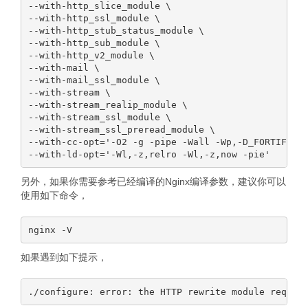
--with-http_slice_module \

--with-http_ssl_module \

--with-http_stub_status_module \

--with-http_sub_module \

--with-http_v2_module \

--with-mail \

--with-mail_ssl_module \

--with-stream \

--with-stream_realip_module \

--with-stream_ssl_module \

--with-stream_ssl_preread_module \

--with-cc-opt='-O2 -g -pipe -Wall -Wp,-D_FORTIFY_SO
另外，如果你需要参考已经编译的Nginx编译参数，建议你可以
使用如下命令，
如果遇到如下提示，