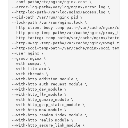
--conf-path=/etc/nginx/nginx.conf \

--error-log-path=/var/log/nginx/error.log \

--http-log-path=/var/log/nginx/access.log \

--pid-path=/var/run/nginx.pid \

--lock-path=/var/run/nginx.lock \

--http-client-body-temp-path=/var/cache/nginx/clien
--http-proxy-temp-path=/var/cache/nginx/proxy_temp 
--http-fastcgi-temp-path=/var/cache/nginx/fastcgi_t
--http-uwsgi-temp-path=/var/cache/nginx/uwsgi_temp 
--http-scgi-temp-path=/var/cache/nginx/scgi_temp \

--user=nginx \

--group=nginx \

--with-compat \

--with-file-aio \

--with-threads \

--with-http_addition_module \

--with-http_auth_request_module \

--with-http_dav_module \

--with-http_flv_module \

--with-http_gunzip_module \

--with-http_gzip_static_module \

--with-http_mp4_module \

--with-http_random_index_module \

--with-http_realip_module \

--with-http_secure_link_module \
