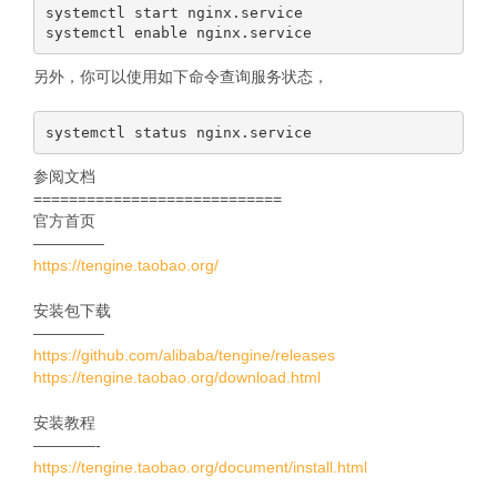
systemctl start nginx.service

另外，你可以使用如下命令查询服务状态，
参阅文档
============================
官方首页
————–
https://tengine.taobao.org/
安装包下载
————–
https://github.com/alibaba/tengine/releases
https://tengine.taobao.org/download.html
安装教程
————-
https://tengine.taobao.org/document/install.html