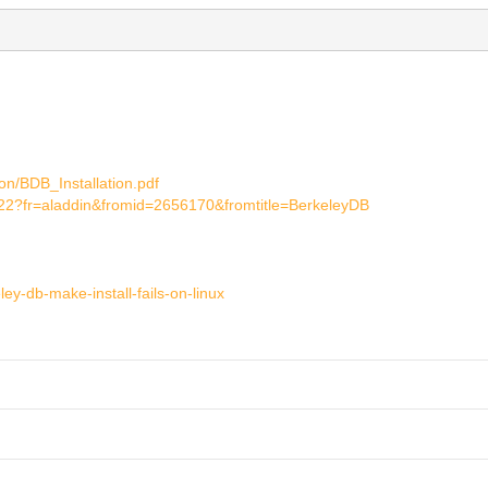
on/BDB_Installation.pdf
422?fr=aladdin&fromid=2656170&fromtitle=BerkeleyDB
ey-db-make-install-fails-on-linux