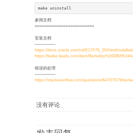
参阅文档
=========================
安装文档
—————
https://docs.oracle.com/cd/E17076_05/html/installati
https://baike.baidu.com/item/Berkeley%20DB/9534
错误的处理
—————
https://stackoverflow.com/questions/64707079/berkel
没有评论