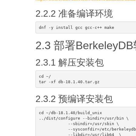
2.2.2 准备编译环境
2.3 部署BerkeleyD
2.3.1 解压安装包
cd ~/

2.3.2 预编译安装包
cd ~/db-18.1.40/build_unix

../dist/configure --bindir=/usr/bin \

            --sbindir=/usr/sbin \

            --sysconfdir=/etc/berkeleydb 
            --libdir=/usr/lib64  \
