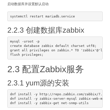
启动数据库并设置默认启动
2.2.3 创建数据库zabbix
mysql -uroot -p

create database zabbix default charset utf8;

grant all privileges on zabbix.* TO 'zabbix'@'local
2.3 配置Zabbix服务
2.3.1 yum源的安装
dnf install -y http://repo.zabbix.com/zabbix/7.4/re
dnf install -y zabbix-server-mysql zabbix-web-mysql