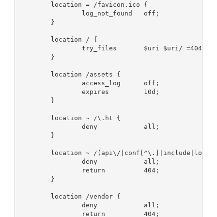
        location = /favicon.ico {

                log_not_found   off;

        }

        location / {

                try_files       $uri $uri/ =404;

        }

        location /assets {

                access_log      off;

                expires         10d;

        }

        location ~ /\.ht {

                deny            all;

        }

        location ~ /(api\/|conf[^\.]|include|locale
                deny            all;

                return          404;

        }

        location /vendor {

                deny            all;

                return          404;
