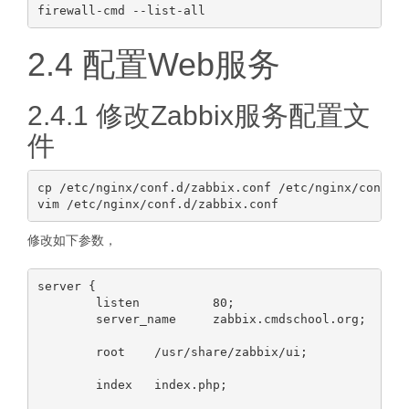
2.4 配置Web服务
2.4.1 修改Zabbix服务配置文
件
cp /etc/nginx/conf.d/zabbix.conf /etc/nginx/conf.d/
修改如下参数，
server {

        listen          80;

        server_name     zabbix.cmdschool.org;

        root    /usr/share/zabbix/ui;

        index   index.php;
