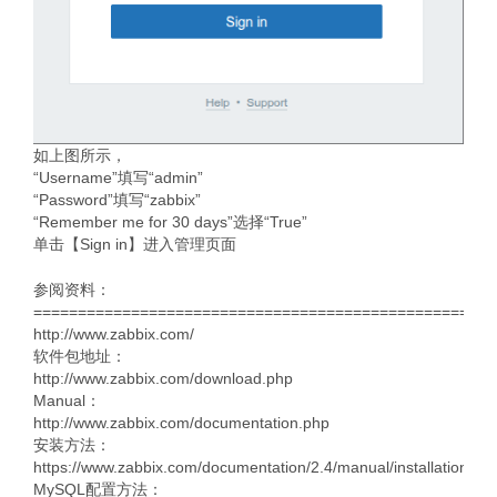
如上图所示，
“Username”填写“admin”
“Password”填写“zabbix”
“Remember me for 30 days”选择“True”
单击【Sign in】进入管理页面
参阅资料：
====================================================
http://www.zabbix.com/
软件包地址：
http://www.zabbix.com/download.php
Manual：
http://www.zabbix.com/documentation.php
安装方法：
https://www.zabbix.com/documentation/2.4/manual/installation/in
MySQL配置方法：