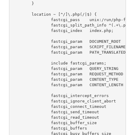
        }

        location ~ [^/]\.php(/|$) {

                fastcgi_pass    unix:/run/php-fpm/z
                fastcgi_split_path_info ^(.+\.php)(
                fastcgi_index   index.php;

                fastcgi_param   DOCUMENT_ROOT   /us
                fastcgi_param   SCRIPT_FILENAME /us
                fastcgi_param   PATH_TRANSLATED /us
                include fastcgi_params;

                fastcgi_param   QUERY_STRING    $qu
                fastcgi_param   REQUEST_METHOD  $re
                fastcgi_param   CONTENT_TYPE    $co
                fastcgi_param   CONTENT_LENGTH  $co
                fastcgi_intercept_errors        on;
                fastcgi_ignore_client_abort     off
                fastcgi_connect_timeout         60;
                fastcgi_send_timeout            180
                fastcgi_read_timeout            180
                fastcgi_buffer_size             128
                fastcgi_buffers                 4 2
                fastcgi_busy_buffers_size       256