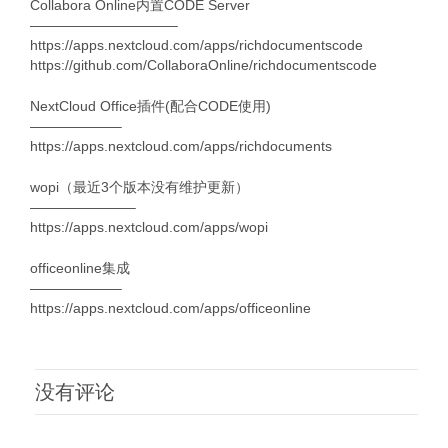
Collabora Online内置CODE Server
——————————–
https://apps.nextcloud.com/apps/richdocumentscode
https://github.com/CollaboraOnline/richdocumentscode
NextCloud Office插件(配合CODE使用)
——————–
https://apps.nextcloud.com/apps/richdocuments
wopi（最近3个版本没有维护更新）
———————–
https://apps.nextcloud.com/apps/wopi
officeonline集成
——————–
https://apps.nextcloud.com/apps/officeonline
没有评论