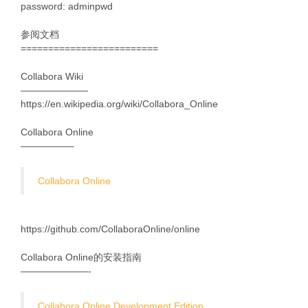
password: adminpwd
参阅文档
=========================
Collabora Wiki
———————
https://en.wikipedia.org/wiki/Collabora_Online
Collabora Online
—————–
Collabora Online
https://github.com/CollaboraOnline/online
Collabora Online的安装指南
———————-
Collabora Online Development Edition