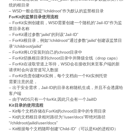
统的根目录
– WSD一般会指定“/childroot”作为默认的监禁根目录
ForKit的监禁目录使用流程
– ForKit实例创建前，WSD需要创建一个随机的“Jail-ID”作为监
禁目录名称
– ForKit通过参数“jailid”的到该“Jail-ID”
– ForKit根目录，例如“/childroot/”通过参数“jailid”创建该监禁目
录“/childroot/jailid”
– ForKit将LO安装到自己的chroot目录中
– ForKit切换根目录到chroot目录中并降级全线（drop caps）
– ForKit在读取管道上等待，WSD会在接收到来至客户端的新
请求时会向该管道写入数据
– ForKit负责创建Kit实例，每个文档由一个Kit实例托管
需要注意的是，
– 出于安全需求，Jail-ID的目录名称随机生成，并且不会透露给
客户端
– 由于WDS只有一个forKit,因此只会有一个JailID
Kit目录的使用流程
– Kit每个文档存储在ForKit的chroot目录中的专用目录
– Kit的文档根目录相对路径为“/user/docs”即绝对路径
“/childroot/jailid/user/docs”
– Kit根据每个文档随即创建“Child-ID”（可以是Kit的进程ID）