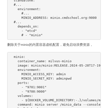
  standalone:

  #...

    environment:

      #...

      MINIO_ADDRESS: minio.cmdschool.org:9000

  #...

    depends_on:

      - "etcd"

删除关于minio的内置容器虚机配置，避免启动浪费资源，
  minio:

    container_name: milvus-minio

    image: minio/minio:RELEASE.2024-05-28T17-19-04Z
    environment:

      MINIO_ACCESS_KEY: admin

      MINIO_SECRET_KEY: adminpwd

    ports:

      - "9701:9001"

      - "9700:9000"

    volumes:

      - ${DOCKER_VOLUME_DIRECTORY:-.}/volumes/minio
    command: minio server /minio_data --console-add