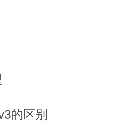
型
Pv3的区别