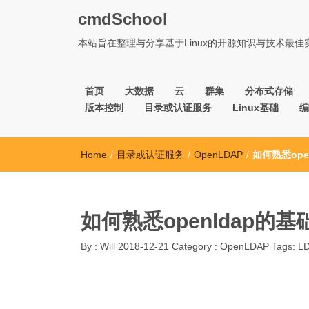
cmdSchool
本站旨在整理与分享基于Linux的开源知识与技术最
首页
大数据
云
群集
分布式存储
版本控制
目录或认证服务
Linux基础
编
Home
/
目录或认证服务
/
OpenLDAP
/
如何熟悉ope
如何熟悉openldap的
By :
Will
2018-12-21
Category :
OpenLDAP
Tags:
L