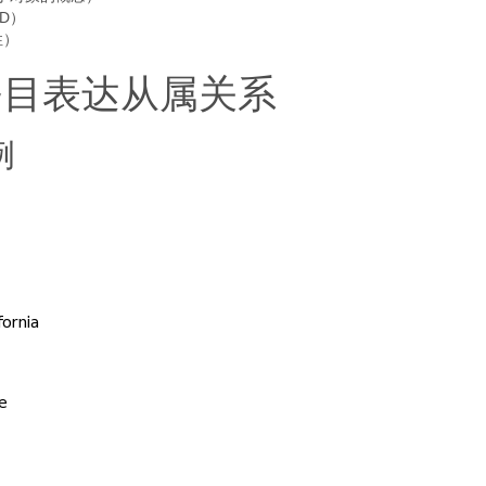
D）
性）
用条目表达从属关系
例