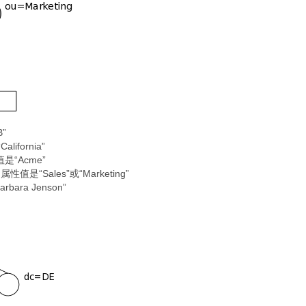
”
fornia”
“Acme”
“Sales”或“Marketing”
ra Jenson”