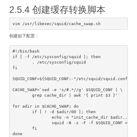
2.5.4 创建缓存转换脚本
创建如下配置：
#!/bin/bash

if [ -f /etc/sysconfig/squid ]; then

        . /etc/sysconfig/squid

fi

SQUID_CONF=${SQUID_CONF:-"/etc/squid/squid.conf"}

CACHE_SWAP=`sed -e 's/#.*//g' $SQUID_CONF | \

        grep cache_dir | awk '{ print $3 }'`

for adir in $CACHE_SWAP; do

        if [ ! -d $adir/00 ]; then

                echo -n "init_cache_dir $adir... "

                squid -N -z -F -f $SQUID_CONF >> /v
        fi
