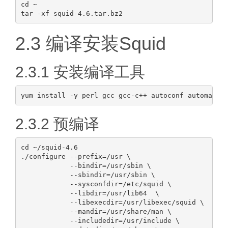
cd ~

2.3 编译安装Squid
2.3.1 安装编译工具
2.3.2 预编译
cd ~/squid-4.6

./configure --prefix=/usr \

            --bindir=/usr/sbin \

            --sbindir=/usr/sbin \

            --sysconfdir=/etc/squid \

            --libdir=/usr/lib64  \

            --libexecdir=/usr/libexec/squid \

            --mandir=/usr/share/man \

            --includedir=/usr/include \
