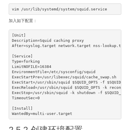
加入如下配置：
[Unit]

Description=Squid caching proxy

After=syslog.target network.target nss-lookup.targe
[Service]

Type=forking

LimitNOFILE=16384

EnvironmentFile=/etc/sysconfig/squid

ExecStartPre=/usr/libexec/squid/cache_swap.sh

ExecStart=/usr/sbin/squid $SQUID_OPTS -f $SQUID_CON
ExecReload=/usr/sbin/squid $SQUID_OPTS -k reconfigu
ExecStop=/usr/sbin/squid -k shutdown -f $SQUID_CONF
TimeoutSec=0

[Install]

2.5.2 创建环境配置