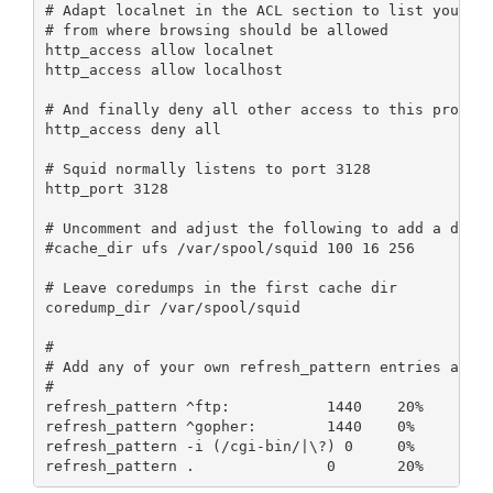
# Adapt localnet in the ACL section to list your (i
# from where browsing should be allowed

http_access allow localnet

http_access allow localhost

# And finally deny all other access to this proxy

http_access deny all

# Squid normally listens to port 3128

http_port 3128

# Uncomment and adjust the following to add a disk 
#cache_dir ufs /var/spool/squid 100 16 256

# Leave coredumps in the first cache dir

coredump_dir /var/spool/squid

#

# Add any of your own refresh_pattern entries above
#

refresh_pattern ^ftp:           1440    20%     100
refresh_pattern ^gopher:        1440    0%      144
refresh_pattern -i (/cgi-bin/|\?) 0     0%      0
