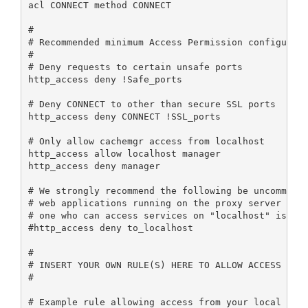
acl CONNECT method CONNECT

#

# Recommended minimum Access Permission configurati
#

# Deny requests to certain unsafe ports

http_access deny !Safe_ports

# Deny CONNECT to other than secure SSL ports

http_access deny CONNECT !SSL_ports

# Only allow cachemgr access from localhost

http_access allow localhost manager

http_access deny manager

# We strongly recommend the following be uncommente
# web applications running on the proxy server who 
# one who can access services on "localhost" is a l
#http_access deny to_localhost

#

# INSERT YOUR OWN RULE(S) HERE TO ALLOW ACCESS FROM
#

# Example rule allowing access from your local netw