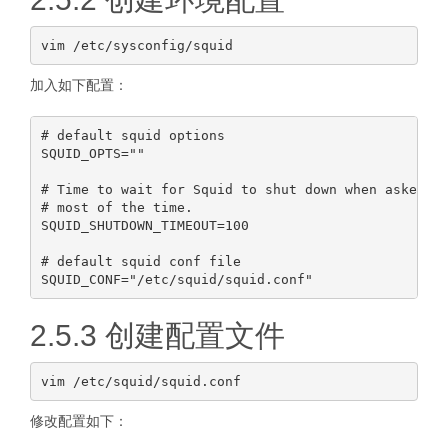
加入如下配置：
# default squid options

SQUID_OPTS=""

# Time to wait for Squid to shut down when asked. S
# most of the time.

SQUID_SHUTDOWN_TIMEOUT=100

# default squid conf file

2.5.3 创建配置文件
修改配置如下：