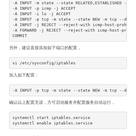
-A INPUT -m state --state RELATED,ESTABLISHED -j AC
-A INPUT -p icmp -j ACCEPT

-A INPUT -i lo -j ACCEPT

-A INPUT -p tcp -m state --state NEW -m tcp --dport
-A INPUT -j REJECT --reject-with icmp-host-prohibit
-A FORWARD -j REJECT --reject-with icmp-host-prohib
另外，建议直接添加如下端口的配置，
加入如下配置：
确认以上配置无误，方可启动服务并配置服务自动运行，
systemctl start iptables.service
