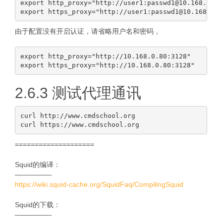
export http_proxy="http://user1:passwd1@10.168.0.80
由于配置没有开启认证，请省略用户名和密码，
export http_proxy="http://10.168.0.80:3128"

2.6.3 测试代理通讯
curl http://www.cmdschool.org

====================
Squid的编译：
—————-
https://wiki.squid-cache.org/SquidFaq/CompilingSquid
Squid的下载：
—————-