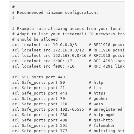
#

# Recommended minimum configuration:

#

# Example rule allowing access from your local netw
# Adapt to list your (internal) IP networks from wh
# should be allowed

acl localnet src 10.0.0.0/8     # RFC1918 possible 
acl localnet src 172.16.0.0/12  # RFC1918 possible 
acl localnet src 192.168.0.0/16 # RFC1918 possible 
acl localnet src fc00::/7       # RFC 4193 local pr
acl localnet src fe80::/10      # RFC 4291 link-loc
acl SSL_ports port 443

acl Safe_ports port 80          # http

acl Safe_ports port 21          # ftp

acl Safe_ports port 443         # https

acl Safe_ports port 70          # gopher

acl Safe_ports port 210         # wais

acl Safe_ports port 1025-65535  # unregistered port
acl Safe_ports port 280         # http-mgmt

acl Safe_ports port 488         # gss-http

acl Safe_ports port 591         # filemaker

acl Safe_ports port 777         # multiling http
