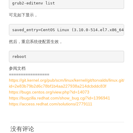
可见如下显示，
然后，重启系统使配置生效，
参阅文档
=================
https://git.kernel.org/pub/scm/linux/kernel/git/torvalds/linux.git/com
id=2e83b79b2d6c78bf1b4aa227938a214dcbddc83f
https://bugs.centos.org/view.php?id=14073
https://bugzilla.redhat.com/show_bug.cgi?id=1396941
https://access.redhat.com/solutions/2779111
没有评论