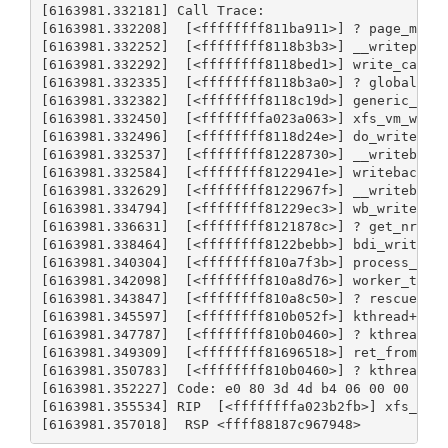
[6163981.332181] Call Trace:

[6163981.332208]  [<ffffffff811ba911>] ? page_mkcle
[6163981.332252]  [<ffffffff8118b3b3>] __writepage+
[6163981.332292]  [<ffffffff8118bed1>] write_cache_
[6163981.332335]  [<ffffffff8118b3a0>] ? global_dir
[6163981.332382]  [<ffffffff8118c19d>] generic_writ
[6163981.332450]  [<ffffffffa023a063>] xfs_vm_write
[6163981.332496]  [<ffffffff8118d24e>] do_writepage
[6163981.332537]  [<ffffffff81228730>] __writeback_
[6163981.332584]  [<ffffffff8122941e>] writeback_sb
[6163981.332629]  [<ffffffff8122967f>] __writeback_
[6163981.334794]  [<ffffffff81229ec3>] wb_writeback
[6163981.336631]  [<ffffffff8121878c>] ? get_nr_ino
[6163981.338464]  [<ffffffff8122bebb>] bdi_writebac
[6163981.340304]  [<ffffffff810a7f3b>] process_one_
[6163981.342098]  [<ffffffff810a8d76>] worker_threa
[6163981.343847]  [<ffffffff810a8c50>] ? rescuer_th
[6163981.345597]  [<ffffffff810b052f>] kthread+0xcf
[6163981.347787]  [<ffffffff810b0460>] ? kthread_cr
[6163981.349309]  [<ffffffff81696518>] ret_from_for
[6163981.350783]  [<ffffffff810b0460>] ? kthread_cr
[6163981.352227] Code: e0 80 3d 4d b4 06 00 00 0f 8
[6163981.355534] RIP  [<ffffffffa023b2fb>] xfs_vm_w