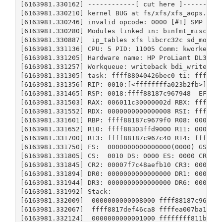
[6163981.330162] ------------[ cut here ]----------
[6163981.330210] kernel BUG at fs/xfs/xfs_aops.c:10
[6163981.330246] invalid opcode: 0000 [#1] SMP 

[6163981.330280] Modules linked in: binfmt_misc xt_
[6163981.330887]  ip_tables xfs libcrc32c sd_mod cr
[6163981.331136] CPU: 5 PID: 11005 Comm: kworker/u1
[6163981.331205] Hardware name: HP ProLiant DL380p 
[6163981.331257] Workqueue: writeback bdi_writeback
[6163981.331305] task: ffff88040426bec0 ti: ffff881
[6163981.331356] RIP: 0010:[<ffffffffa023b2fb>]  [<
[6163981.331465] RSP: 0018:ffff88187c967948  EFLAGS
[6163981.331503] RAX: 006011c30000002d RBX: ffff882
[6163981.331552] RDX: 0000000000000008 RSI: ffff881
[6163981.331601] RBP: ffff88187c9679f0 R08: 0000000
[6163981.331652] R10: ffff88303ffd9000 R11: 0000000
[6163981.331700] R13: ffff88187c967c40 R14: ffff882
[6163981.331750] FS:  0000000000000000(0000) GS:fff
[6163981.331805] CS:  0010 DS: 0000 ES: 0000 CR0: 0
[6163981.331845] CR2: 00007f7c48aefb10 CR3: 0000000
[6163981.331894] DR0: 0000000000000000 DR1: 0000000
[6163981.331944] DR3: 0000000000000000 DR6: 0000000
[6163981.331992] Stack:

[6163981.332009]  0000000000008000 ffff88187c967988
[6163981.332067]  ffff8817def46ca8 ffffea007ba1b480
[6163981.332124]  0000000000001000 ffffffff811ba911