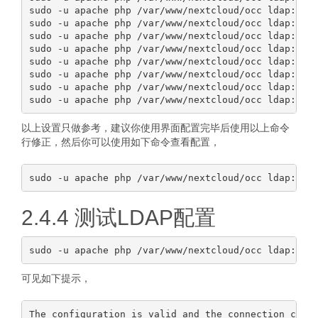
sudo -u apache php /var/www/nextcloud/occ ldap:set-
sudo -u apache php /var/www/nextcloud/occ ldap:set-
sudo -u apache php /var/www/nextcloud/occ ldap:set-
sudo -u apache php /var/www/nextcloud/occ ldap:set-
sudo -u apache php /var/www/nextcloud/occ ldap:set-
sudo -u apache php /var/www/nextcloud/occ ldap:set-
sudo -u apache php /var/www/nextcloud/occ ldap:set-
以上设置只做参考，建议你使用界面配置完毕后使用以上命令
行修正，然后你可以使用如下命令查看配置，
2.4.4 测试LDAP配置
可见如下提示，