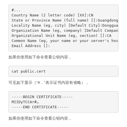
#...

Country Name (2 letter code) [XX]:CN

State or Province Name (full name) []:Guangdong

Locality Name (eg, city) [Default City]:Dongguan

Organization Name (eg, company) [Default Company Lt
Organizational Unit Name (eg, section) []:CA

Common Name (eg, your name or your server's hostnam
如果你使用如下命令查看公钥内容，
可见如下显示（“#…”表示证书内容有省略），
-----BEGIN CERTIFICATE-----

MIIDyTCCAr#…

如果你使用如下命令查看公钥内容，