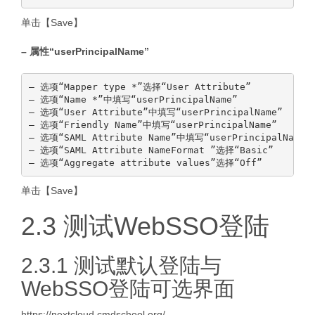
单击【Save】
– 属性“userPrincipalName”
— 选项“Mapper type *”选择“User Attribute”

— 选项“Name *”中填写“userPrincipalName”

— 选项“User Attribute”中填写“userPrincipalName”

— 选项“Friendly Name”中填写“userPrincipalName”

— 选项“SAML Attribute Name”中填写“userPrincipalName”

— 选项“SAML Attribute NameFormat ”选择“Basic”

单击【Save】
2.3 测试WebSSO登陆
2.3.1 测试默认登陆与
WebSSO登陆可选界面
https://nextcloud.cmdschool.org/