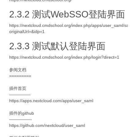
2.3.2 测试WebSSO登陆界面
https://nextcloud.cmdschool.org/index.php/apps/user_saml/saml/l
originalUrl=&idp=1
2.3.3 测试默认登陆界面
https://nextcloud.cmdschool.org/index.php/login?direct=1
参阅文档
=========
插件首页
—————
https://apps.nextcloud.com/apps/user_saml
插件的github
—————-
https://github.com/nextcloud/user_saml