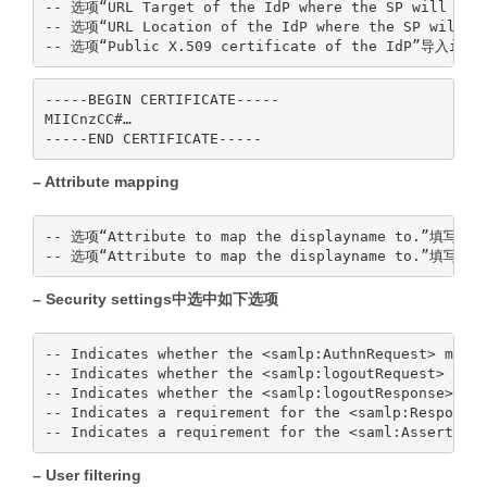
-- 选项“URL Target of the IdP where the SP will send
-- 选项“URL Location of the IdP where the SP will se
-----BEGIN CERTIFICATE-----

MIICnzCC#…

– Attribute mapping
-- 选项“Attribute to map the displayname to.”填写“dis
– Security settings中选中如下选项
-- Indicates whether the <samlp:AuthnRequest> messa
-- Indicates whether the <samlp:logoutRequest> mess
-- Indicates whether the <samlp:logoutResponse> mes
-- Indicates a requirement for the <samlp:Response>
– User filtering