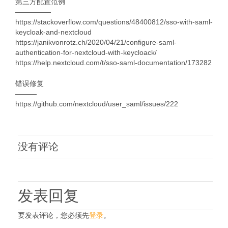
第三方配置范例
—————
https://stackoverflow.com/questions/48400812/sso-with-saml-
keycloak-and-nextcloud
https://janikvonrotz.ch/2020/04/21/configure-saml-
authentication-for-nextcloud-with-keycloack/
https://help.nextcloud.com/t/sso-saml-documentation/173282
错误修复
———
https://github.com/nextcloud/user_saml/issues/222
没有评论
发表回复
要发表评论，您必须先
登录
。