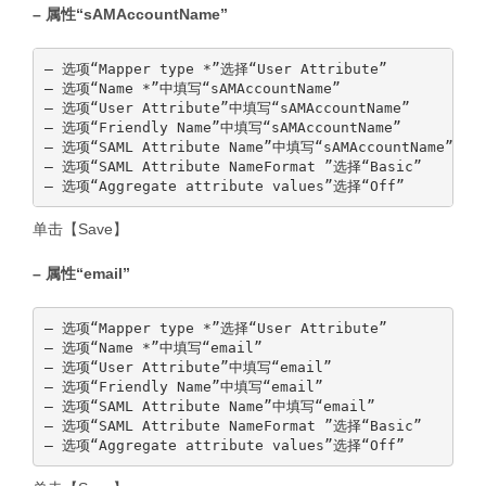
– 属性“sAMAccountName”
— 选项“Mapper type *”选择“User Attribute”

— 选项“Name *”中填写“sAMAccountName”

— 选项“User Attribute”中填写“sAMAccountName”

— 选项“Friendly Name”中填写“sAMAccountName”

— 选项“SAML Attribute Name”中填写“sAMAccountName”

— 选项“SAML Attribute NameFormat ”选择“Basic”

单击【Save】
– 属性“email”
— 选项“Mapper type *”选择“User Attribute”

— 选项“Name *”中填写“email”

— 选项“User Attribute”中填写“email”

— 选项“Friendly Name”中填写“email”

— 选项“SAML Attribute Name”中填写“email”

— 选项“SAML Attribute NameFormat ”选择“Basic”
