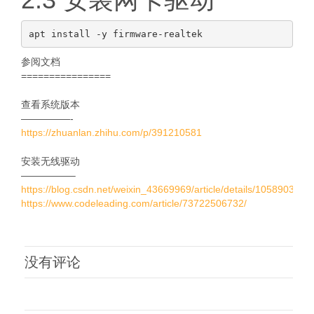
参阅文档
================
查看系统版本
—————-
https://zhuanlan.zhihu.com/p/391210581
安装无线驱动
—————–
https://blog.csdn.net/weixin_43669969/article/details/105890340
https://www.codeleading.com/article/73722506732/
没有评论