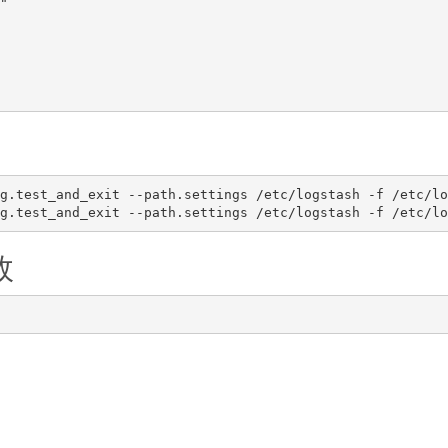


g.test_and_exit --path.settings /etc/logstash -f /etc/lo
效