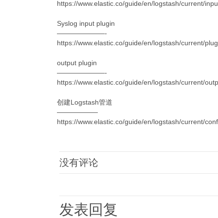
https://www.elastic.co/guide/en/logstash/current/inpu
Syslog input plugin
———————-
https://www.elastic.co/guide/en/logstash/current/plug
output plugin
———————-
https://www.elastic.co/guide/en/logstash/current/out
创建Logstash管道
——————
https://www.elastic.co/guide/en/logstash/current/conf
没有评论
发表回复