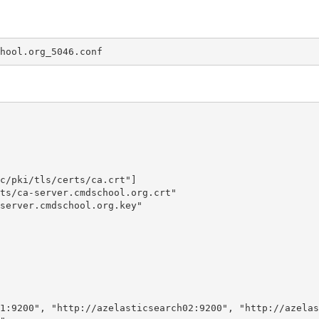
c/pki/tls/certs/ca.crt"]

ts/ca-server.cmdschool.org.crt"

server.cmdschool.org.key"

1:9200", "http://azelasticsearch02:9200", "http://azelas