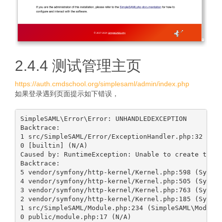
2.4.4 测试管理主页
https://auth.cmdschool.org/simplesaml/admin/index.php
如果登录遇到页面提示如下错误，
SimpleSAML\Error\Error: UNHANDLEDEXCEPTION

Backtrace:

1 src/SimpleSAML/Error/ExceptionHandler.php:32 (Sim
0 [builtin] (N/A)

Caused by: RuntimeException: Unable to create the "
Backtrace:

5 vendor/symfony/http-kernel/Kernel.php:598 (Symfon
4 vendor/symfony/http-kernel/Kernel.php:505 (Symfon
3 vendor/symfony/http-kernel/Kernel.php:763 (Symfon
2 vendor/symfony/http-kernel/Kernel.php:185 (Symfon
1 src/SimpleSAML/Module.php:234 (SimpleSAML\Module: