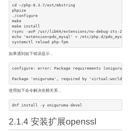
cd ~/php-8.3.7/ext/mbstring

phpize

./configure

make

make install

rsync -avP /usr/lib64/extensions/no-debug-zts-20230
echo 'extension=pdo_mysql' > /etc/php.d/pdo_mysql.i
如果遇到如下错误提示，
configure: error: Package requirements (oniguruma) 
使用如下命令解决依赖关系，
2.1.4 安装扩展openssl