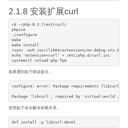
2.1.8 安装扩展curl
cd ~/php-8.3.7/ext/curl/

phpize

./configure

make

make install

rsync -avP /usr/lib64/extensions/no-debug-zts-20230
echo 'extension=curl' > /etc/php.d/curl.ini

如果遇到如下错误提示，
configure: error: Package requirements (libcurl >= 
使用如下命令解决依赖关系，