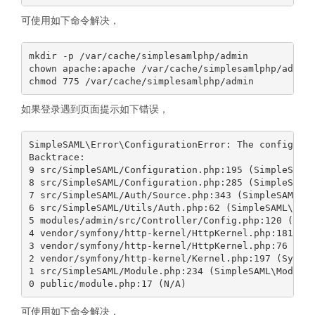
可使用如下命令解决，
mkdir -p /var/cache/simplesamlphp/admin

chown apache:apache /var/cache/simplesamlphp/admin

如果登录遇到页面提示如下错误，
SimpleSAML\Error\ConfigurationError: The configurat
Backtrace:

9 src/SimpleSAML/Configuration.php:195 (SimpleSAML\
8 src/SimpleSAML/Configuration.php:285 (SimpleSAML\
7 src/SimpleSAML/Auth/Source.php:343 (SimpleSAML\Au
6 src/SimpleSAML/Utils/Auth.php:62 (SimpleSAML\Util
5 modules/admin/src/Controller/Config.php:120 (Simp
4 vendor/symfony/http-kernel/HttpKernel.php:181 (Sy
3 vendor/symfony/http-kernel/HttpKernel.php:76 (Sym
2 vendor/symfony/http-kernel/Kernel.php:197 (Symfon
1 src/SimpleSAML/Module.php:234 (SimpleSAML\Module:
可使用如下命令解决，