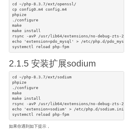
cd ~/php-8.3.7/ext/openssl/

cp config0.m4 config.m4

phpize

./configure

make

make install

rsync -avP /usr/lib64/extensions/no-debug-zts-20230
echo 'extension=pdo_mysql' > /etc/php.d/pdo_mysql.i
2.1.5 安装扩展sodium
cd ~/php-8.3.7/ext/sodium

phpize

./configure

make

make install

rsync -avP /usr/lib64/extensions/no-debug-zts-20230
echo 'extension=sodium' > /etc/php.d/sodium.ini

如果你遇到如下提示，