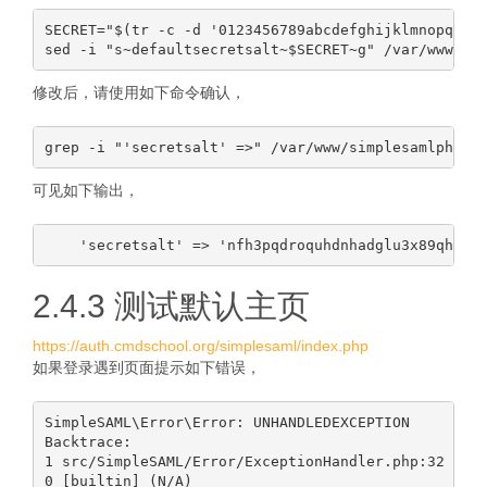
SECRET="$(tr -c -d '0123456789abcdefghijklmnopqrstu
修改后，请使用如下命令确认，
可见如下输出，
2.4.3 测试默认主页
https://auth.cmdschool.org/simplesaml/index.php
如果登录遇到页面提示如下错误，
SimpleSAML\Error\Error: UNHANDLEDEXCEPTION

Backtrace:

1 src/SimpleSAML/Error/ExceptionHandler.php:32 (Sim
0 [builtin] (N/A)
