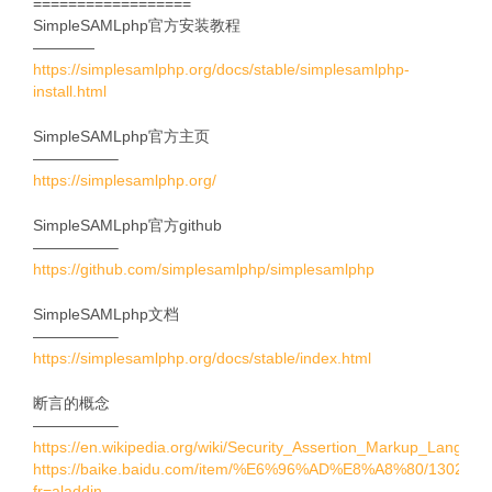
==================
SimpleSAMLphp官方安装教程
————
https://simplesamlphp.org/docs/stable/simplesamlphp-
install.html
SimpleSAMLphp官方主页
—————–
https://simplesamlphp.org/
SimpleSAMLphp官方github
—————–
https://github.com/simplesamlphp/simplesamlphp
SimpleSAMLphp文档
—————–
https://simplesamlphp.org/docs/stable/index.html
断言的概念
—————–
https://en.wikipedia.org/wiki/Security_Assertion_Markup_Languag
https://baike.baidu.com/item/%E6%96%AD%E8%A8%80/1302199
fr=aladdin