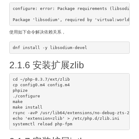
configure: error: Package requirements (libsodium >
使用如下命令解决依赖关系，
2.1.6 安装扩展zlib
cd ~/php-8.3.7/ext/zlib

cp config0.m4 config.m4

phpize

./configure

make

make install

rsync -avP /usr/lib64/extensions/no-debug-zts-20230
echo 'extension=zlib' > /etc/php.d/zlib.ini
