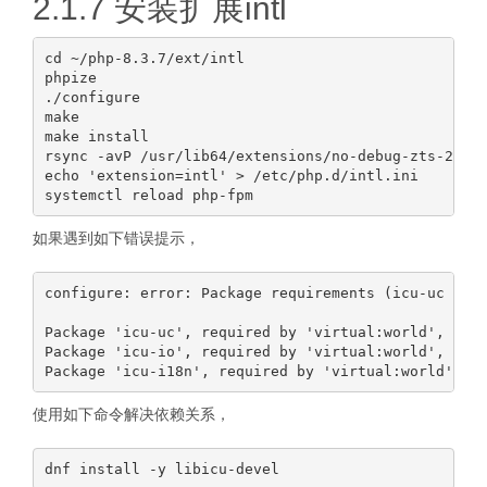
2.1.7 安装扩展intl
cd ~/php-8.3.7/ext/intl

phpize

./configure

make

make install

rsync -avP /usr/lib64/extensions/no-debug-zts-20230
echo 'extension=intl' > /etc/php.d/intl.ini

如果遇到如下错误提示，
configure: error: Package requirements (icu-uc >= 5
Package 'icu-uc', required by 'virtual:world', not 
Package 'icu-io', required by 'virtual:world', not 
使用如下命令解决依赖关系，