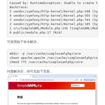
Caused by: RuntimeException: Unable to create the "
Backtrace:

5 vendor/symfony/http-kernel/Kernel.php:598 (Symfon
4 vendor/symfony/http-kernel/Kernel.php:505 (Symfon
3 vendor/symfony/http-kernel/Kernel.php:763 (Symfon
2 vendor/symfony/http-kernel/Kernel.php:185 (Symfon
1 src/SimpleSAML/Module.php:234 (SimpleSAML\Module:
可使用如下命令解决，
mkdir -p /var/cache/simplesamlphp/core

chown apache:apache /var/cache/simplesamlphp/core

问题解决后，你可见如下页面，