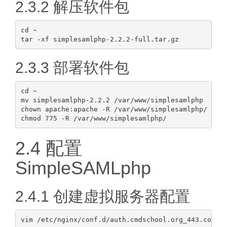
2.3.2 解压软件包
cd ~

2.3.3 部署软件包
cd ~

mv simplesamlphp-2.2.2 /var/www/simplesamlphp

chown apache:apache -R /var/www/simplesamlphp/

2.4 配置
SimpleSAMLphp
2.4.1 创建虚拟服务器配置