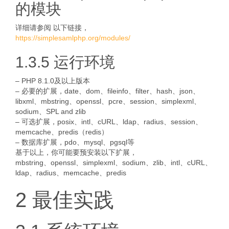
的模块
详细请参阅 以下链接，
https://simplesamlphp.org/modules/
1.3.5 运行环境
– PHP 8.1.0及以上版本
– 必要的扩展，date、dom、fileinfo、filter、hash、json、
libxml、mbstring、openssl、pcre、session、simplexml、
sodium、SPL and zlib
– 可选扩展，posix、intl、cURL、ldap、radius、session、
memcache、predis（redis）
– 数据库扩展，pdo、mysql、pgsql等
基于以上，你可能要预安装以下扩展，
mbstring、openssl、simplexml、sodium、zlib、intl、cURL、
ldap、radius、memcache、predis
2 最佳实践