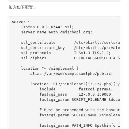
加入如下配置，
server {

    listen 0.0.0.0:443 ssl;

    server_name auth.cmdschool.org;

    ssl_certificate        /etc/pki/tls/certs/auth.
    ssl_certificate_key    /etc/pki/tls/private/aut
    ssl_protocols          TLSv1.3 TLSv1.2;

    ssl_ciphers            EECDH+AESGCM:EDH+AESGCM;
    location ^~ /simplesaml {

        alias /var/www/simplesamlphp/public;

        location ~^(?/simplesaml)(?.+?\.php)(?/.*)?
            include          fastcgi_params;

            fastcgi_pass     127.0.0.1:9000;

            fastcgi_param SCRIPT_FILENAME $document
            # Must be prepended with the baseurlpat
            fastcgi_param SCRIPT_NAME /simplesaml$p
            fastcgi_param PATH_INFO $pathinfo if_no