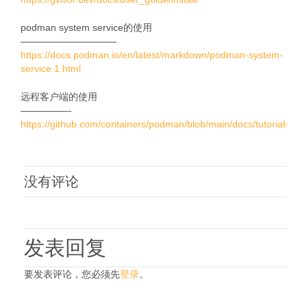
podman system service的使用
——————————
https://docs.podman.io/en/latest/markdown/podman-system-
service.1.html
远程客户端的使用
—————-
https://github.com/containers/podman/blob/main/docs/tutorials/re
没有评论
发表回复
要发表评论，您必须先
登录
。