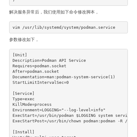
解决服务异常后，我们使用如下命令修改脚本，
参数修改如下，
[Unit]

Description=Podman API Service

Requires=podman.socket

After=podman.socket

Documentation=man:podman-system-service(1)

StartLimitIntervalSec=0

[Service]

Type=exec

KillMode=process

Environment=LOGGING="--log-level=info"

ExecStart=/usr/bin/podman $LOGGING system service -
ExecStartPost=/usr/bin/chown podman:podman -R /run/
[Install]
