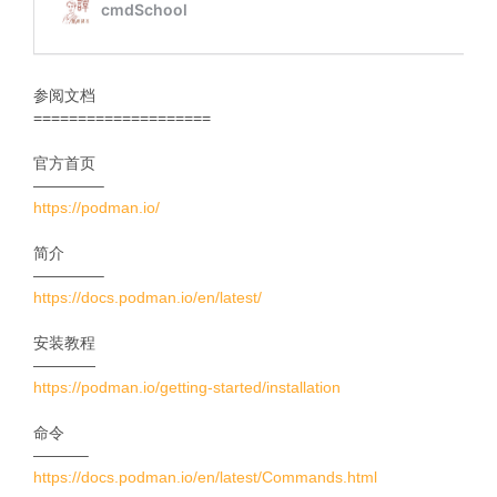
参阅文档
====================
官方首页
————–
https://podman.io/
简介
————–
https://docs.podman.io/en/latest/
安装教程
————
https://podman.io/getting-started/installation
命令
———–
https://docs.podman.io/en/latest/Commands.html