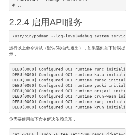
2.2.4 启用API服务
运行以上命令调试（默认5秒自动退出），如果遇到如下错误提
示，
DEBU[0000] Configured OCI runtime runc initializati
DEBU[0000] Configured OCI runtime kata initializati
DEBU[0000] Configured OCI runtime runsc initializat
DEBU[0000] Configured OCI runtime youki initializat
DEBU[0000] Configured OCI runtime ocijail initializ
DEBU[0000] Configured OCI runtime crun-wasm initial
DEBU[0000] Configured OCI runtime runj initializati
你需要使用如下命令解决依赖关系，
cat <<EOF | sudo -E tee /etc/yum.repos.d/kata-conta