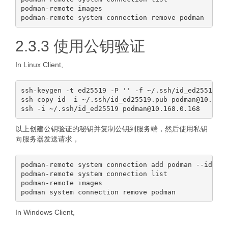
podman-remote images

2.3.3 使用公钥验证
In Linux Client,
ssh-keygen -t ed25519 -P '' -f ~/.ssh/id_ed25519

ssh-copy-id -i ~/.ssh/id_ed25519.pub podman@10.168.
以上创建公钥验证的秘钥并复制公钥到服务端，然后使用私钥
向服务器发送请求，
podman-remote system connection add podman --identi
podman-remote system connection list

podman-remote images

In Windows Client,