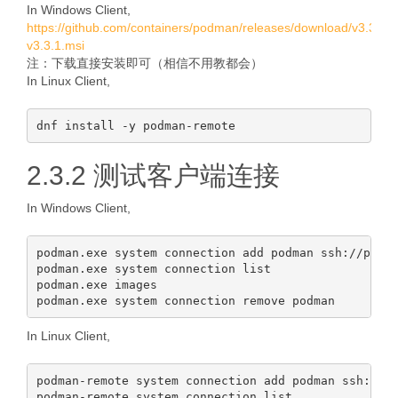
In Windows Client,
https://github.com/containers/podman/releases/download/v3.3.1
v3.3.1.msi
注：下载直接安装即可（相信不用教都会）
In Linux Client,
2.3.2 测试客户端连接
In Windows Client,
podman.exe system connection add podman ssh://podma
podman.exe system connection list

podman.exe images

In Linux Client,
podman-remote system connection add podman ssh://po
podman-remote system connection list
