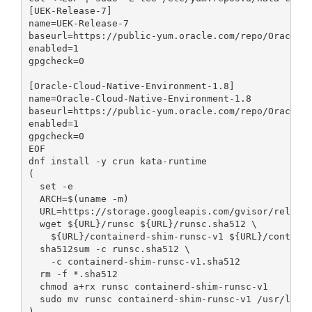
[UEK-Release-7]

name=UEK-Release-7

baseurl=https://public-yum.oracle.com/repo/OracleLi
enabled=1

gpgcheck=0

[Oracle-Cloud-Native-Environment-1.8]

name=Oracle-Cloud-Native-Environment-1.8

baseurl=https://public-yum.oracle.com/repo/OracleLi
enabled=1

gpgcheck=0

EOF

dnf install -y crun kata-runtime

(

  set -e

  ARCH=$(uname -m)

  URL=https://storage.googleapis.com/gvisor/release
  wget ${URL}/runsc ${URL}/runsc.sha512 \

    ${URL}/containerd-shim-runsc-v1 ${URL}/containe
  sha512sum -c runsc.sha512 \

    -c containerd-shim-runsc-v1.sha512

  rm -f *.sha512

  chmod a+rx runsc containerd-shim-runsc-v1

  sudo mv runsc containerd-shim-runsc-v1 /usr/local