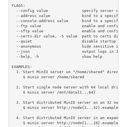
FLAGS:

  --config value               specify server confi
  --address value              bind to a specific A
  --console-address value      bind to a specific A
  --ftp value                  enable and configure
  --sftp value                 enable and configure
  --certs-dir value, -S value  path to certs direct
  --quiet                      disable startup and 
  --anonymous                  hide sensitive infor
  --json                       output logs in JSON 
  --help, -h                   show help

EXAMPLES:

  1. Start MinIO server on "/home/shared" directory
     $ minio server /home/shared

  2. Start single node server with 64 local drives 
     $ minio server /mnt/data{1...64}

  3. Start distributed MinIO server on an 32 node s
     $ minio server http://node{1...32}.example.com
  4. Start distributed MinIO server in an expanded 
     $ minio server http://node{1...16}.example.com