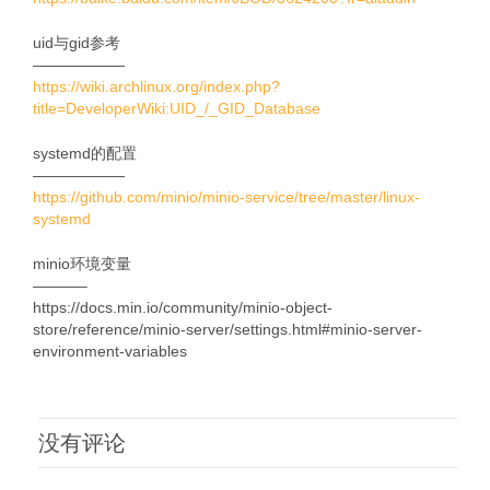
uid与gid参考
——————
https://wiki.archlinux.org/index.php?
title=DeveloperWiki:UID_/_GID_Database
systemd的配置
——————
https://github.com/minio/minio-service/tree/master/linux-
systemd
minio环境变量
———–
https://docs.min.io/community/minio-object-
store/reference/minio-server/settings.html#minio-server-
environment-variables
没有评论