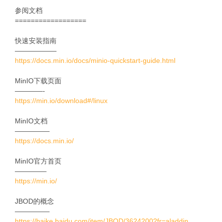
参阅文档
==================
快速安装指南
——————
https://docs.min.io/docs/minio-quickstart-guide.html
MinIO下载页面
————-
https://min.io/download#/linux
MinIO文档
—————
https://docs.min.io/
MinIO官方首页
————–
https://min.io/
JBOD的概念
—————
https://baike.baidu.com/item/JBOD/3624200?fr=aladdin