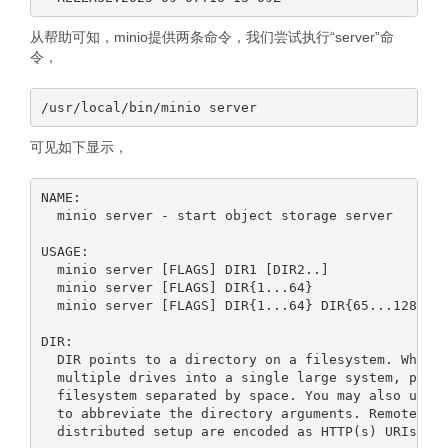
从帮助可知，minio提供两条命令，我们尝试执行“server”命
令，
可见如下显示，
NAME:

  minio server - start object storage server

USAGE:

  minio server [FLAGS] DIR1 [DIR2..]

  minio server [FLAGS] DIR{1...64}

  minio server [FLAGS] DIR{1...64} DIR{65...128}

DIR:

  DIR points to a directory on a filesystem. When y
  multiple drives into a single large system, pass 
  filesystem separated by space. You may also use a
  to abbreviate the directory arguments. Remote dir
  distributed setup are encoded as HTTP(s) URIs.
