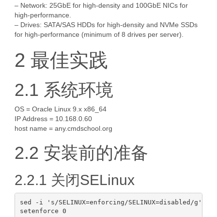
– Network: 25GbE for high-density and 100GbE NICs for
high-performance.
– Drives: SATA/SAS HDDs for high-density and NVMe SSDs
for high-performance (minimum of 8 drives per server).
2 最佳实践
2.1 系统环境
OS = Oracle Linux 9.x x86_64
IP Address = 10.168.0.60
host name = any.cmdschool.org
2.2 安装前的准备
2.2.1 关闭SELinux
sed -i 's/SELINUX=enforcing/SELINUX=disabled/g' /et