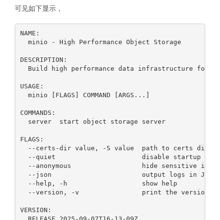
可见如下显示，
NAME:

  minio - High Performance Object Storage

DESCRIPTION:

  Build high performance data infrastructure for ma
USAGE:

  minio [FLAGS] COMMAND [ARGS...]

COMMANDS:

  server  start object storage server

FLAGS:

  --certs-dir value, -S value  path to certs direct
  --quiet                      disable startup and 
  --anonymous                  hide sensitive infor
  --json                       output logs in JSON 
  --help, -h                   show help

  --version, -v                print the version

VERSION:
