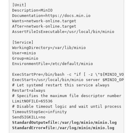
[Unit]

Description=MinIO

Documentation=https://docs.min.io

Wants=network-online.target

After=network-online.target

AssertFileIsExecutable=/usr/local/bin/minio

[Service]

WorkingDirectory=/var/lib/minio

User=minio

Group=minio

EnvironmentFile=/etc/default/minio

ExecStartPre=/bin/bash -c "if [ -z \"${MINIO_VOLUME
ExecStart=/usr/local/bin/minio server $MINIO_OPTS $
# Let systemd restart this service always

Restart=always

# Specifies the maximum file descriptor number that
LimitNOFILE=65536

# Disable timeout logic and wait until process is s
TimeoutStopSec=infinity

StandardOutput=file:/var/log/minio/minio.log

StandardError=file:/var/log/minio/minio.log