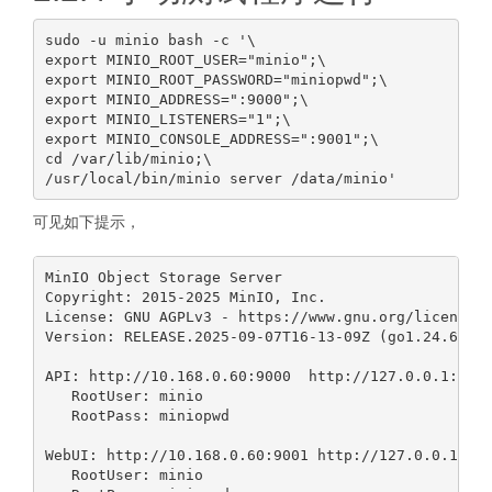
sudo -u minio bash -c '\

export MINIO_ROOT_USER="minio";\

export MINIO_ROOT_PASSWORD="miniopwd";\

export MINIO_ADDRESS=":9000";\

export MINIO_LISTENERS="1";\

export MINIO_CONSOLE_ADDRESS=":9001";\

cd /var/lib/minio;\

可见如下提示，
MinIO Object Storage Server

Copyright: 2015-2025 MinIO, Inc.

License: GNU AGPLv3 - https://www.gnu.org/licenses/
Version: RELEASE.2025-09-07T16-13-09Z (go1.24.6 lin
API: http://10.168.0.60:9000  http://127.0.0.1:9000
   RootUser: minio 

   RootPass: miniopwd 

WebUI: http://10.168.0.60:9001 http://127.0.0.1:900
   RootUser: minio 
