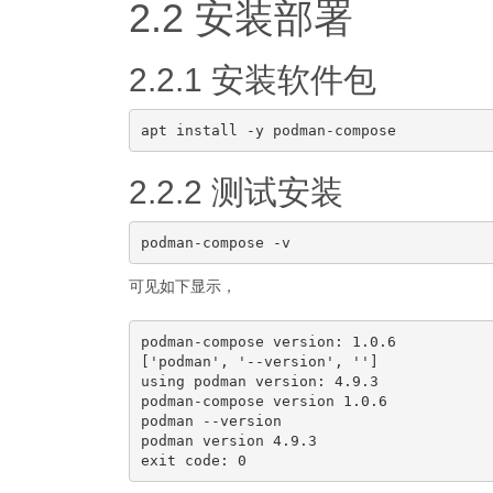
2.2 安装部署
2.2.1 安装软件包
2.2.2 测试安装
可见如下显示，
podman-compose version: 1.0.6

['podman', '--version', '']

using podman version: 4.9.3

podman-compose version 1.0.6

podman --version 

podman version 4.9.3
