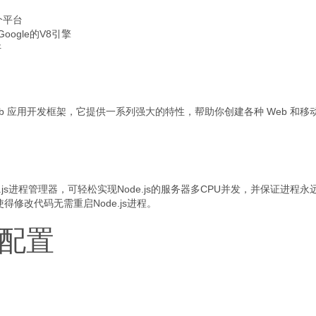
一个平台
Google的V8引擎
好
活的 web 应用开发框架，它提供一系列强大的特性，帮助你创建各种 Web 和移
。
js进程管理器，可轻松实现Node.js的服务器多CPU并发，并保证进程永
使得修改代码无需重启Node.js进程。
境配置