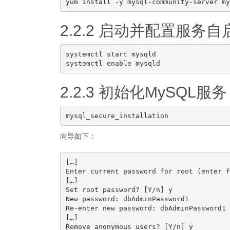
2.2.2 启动并配置服务自
systemctl start mysqld

2.2.3 初始化MySQL服务
向导如下：
[…]

Enter current password for root (enter f
[…]

Set root password? [Y/n] y

New password: dbAdminPassword1

Re-enter new password: dbAdminPassword1

[…]

Remove anonymous users? [Y/n] y
