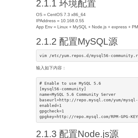
2.1.1 环境配置
OS = CentOS 7.3 x86_64
IPAddress = 10.168.0.55
App Env = Linux + MySQL + Node.js + express + P
2.1.2 配置MySQL源
输入如下内容：
# Enable to use MySQL 5.6

[mysql56-community]

name=MySQL 5.6 Community Server

baseurl=http://repo.mysql.com/yum/mysql-
enabled=1

gpgcheck=1

2.1.3 配置Node.js源