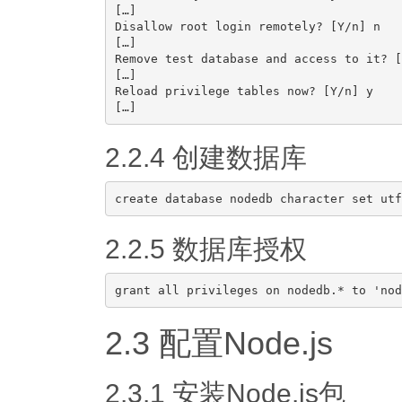
[…]

Disallow root login remotely? [Y/n] n

[…]

Remove test database and access to it? [
[…]

Reload privilege tables now? [Y/n] y

2.2.4 创建数据库
2.2.5 数据库授权
2.3 配置Node.js
2.3.1 安装Node.js包