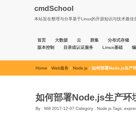
cmdSchool
本站旨在整理与分享基于Linux的开源知识与技术最
首页
大数据
云
群集
分布式存储
版本控制
目录或认证服务
Linux基础
编
Home
/
Web服务
/
Node.js
/
如何部署Node.js生产
如何部署Node.js生产环
By :
Will
2017-12-07
Category :
Node.js
Tags:
expre