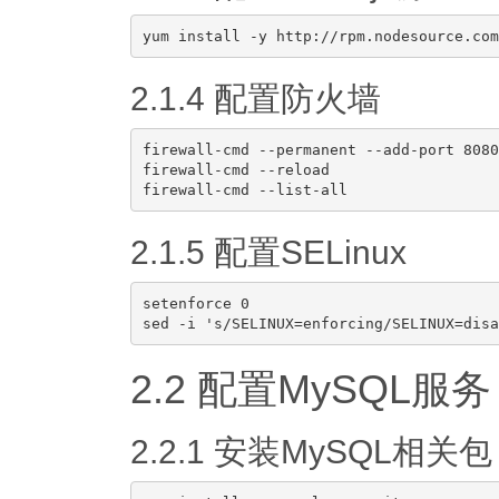
2.1.4 配置防火墙
firewall-cmd --permanent --add-port 8080
firewall-cmd --reload

2.1.5 配置SELinux
setenforce 0

2.2 配置MySQL服务
2.2.1 安装MySQL相关包