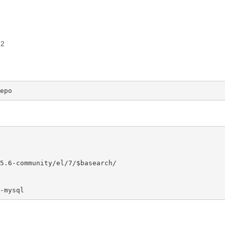
M2
5.6-community/el/7/$basearch/
