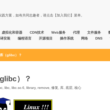
佳实践方案，如有共同志趣者，请点击【加入我们】菜单。
虚拟化和容器
CDN技术
Web服务
代理
文件服务
译安装
编程语言
开源项目
操作系统
网络
DNS
（glibc）？
libc）？
bc
,
libc
,
libc.so.6
,
library
,
remove
,
修复
,
库
,
底层
,
核心