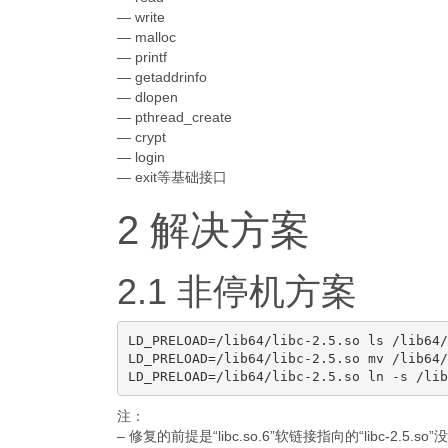
— write
— malloc
— printf
— getaddrinfo
— dlopen
— pthread_create
— crypt
— login
— exit等基础接口
2 解决方案
2.1 非停机方案
LD_PRELOAD=/lib64/libc-2.5.so ls /lib64/
LD_PRELOAD=/lib64/libc-2.5.so mv /lib64/
注：
– 修复的前提是“libc.so.6”软链接指向的“libc-2.