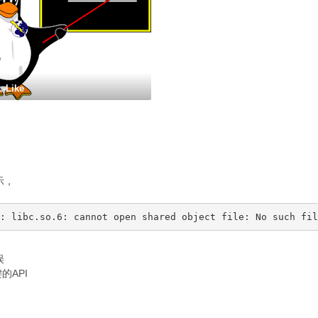
-Like
示，
误
的API