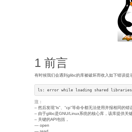
RHEL
1 前言
有时候我们会遇到glibc的库被破坏而收入如下错误提
注：
– 然后发现“ls”、“cp”等命令都无法使用并报相同的错
– 由于glibc是GNU/Linux系统的核心库，该库提供关键
– 关键的API包括，
— open
— read