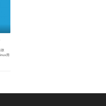
？
出故
nux用