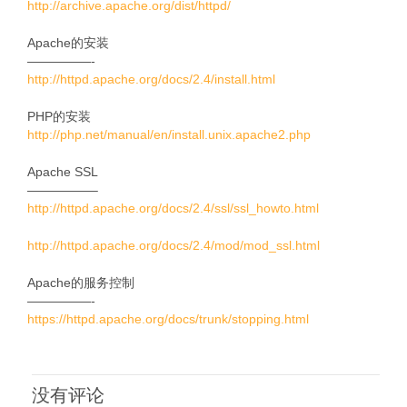
http://archive.apache.org/dist/httpd/
Apache的安装
—————-
http://httpd.apache.org/docs/2.4/install.html
PHP的安装
http://php.net/manual/en/install.unix.apache2.php
Apache SSL
—————–
http://httpd.apache.org/docs/2.4/ssl/ssl_howto.html
http://httpd.apache.org/docs/2.4/mod/mod_ssl.html
Apache的服务控制
—————-
https://httpd.apache.org/docs/trunk/stopping.html
没有评论