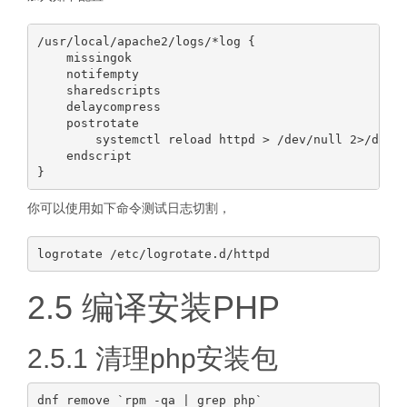
/usr/local/apache2/logs/*log {

    missingok

    notifempty

    sharedscripts

    delaycompress

    postrotate

        systemctl reload httpd > /dev/null 2>/dev/n
    endscript

你可以使用如下命令测试日志切割，
2.5 编译安装PHP
2.5.1 清理php安装包