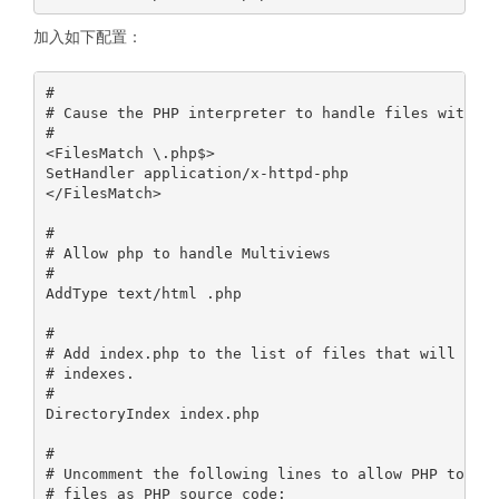
加入如下配置：
#

# Cause the PHP interpreter to handle files with a 
#

<FilesMatch \.php$>

SetHandler application/x-httpd-php

</FilesMatch>

#

# Allow php to handle Multiviews

#

AddType text/html .php

#

# Add index.php to the list of files that will be s
# indexes.

#

DirectoryIndex index.php

#

# Uncomment the following lines to allow PHP to pre
# files as PHP source code:
