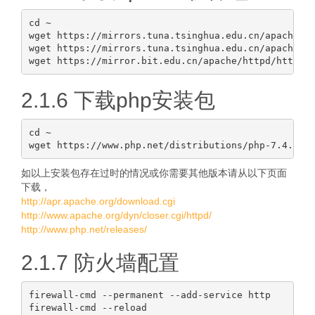
cd ~

wget https://mirrors.tuna.tsinghua.edu.cn/apache/ap
wget https://mirrors.tuna.tsinghua.edu.cn/apache/ap
2.1.6 下载php安装包
cd ~

如以上安装包存在过时的情况或你需要其他版本请从以下页面
下载，
http://apr.apache.org/download.cgi
http://www.apache.org/dyn/closer.cgi/httpd/
http://www.php.net/releases/
2.1.7 防火墙配置
firewall-cmd --permanent --add-service http

firewall-cmd --reload
