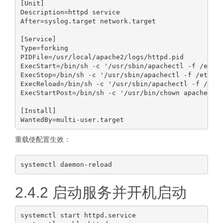
[Unit]

Description=httpd service

After=syslog.target network.target

[Service]

Type=forking

PIDFile=/usr/local/apache2/logs/httpd.pid

ExecStart=/bin/sh -c '/usr/sbin/apachectl -f /etc/h
ExecStop=/bin/sh -c '/usr/sbin/apachectl -f /etc/ht
ExecReload=/bin/sh -c '/usr/sbin/apachectl -f /etc/
ExecStartPost=/bin/sh -c '/usr/bin/chown apache:apa
[Install]

重载使配置生效：
2.4.2 启动服务并开机启动
systemctl start httpd.service
