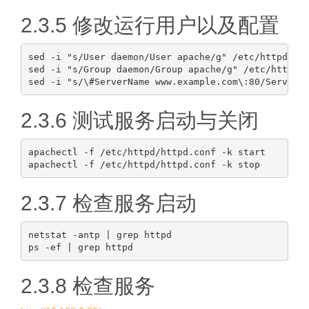
2.3.5 修改运行用户以及配置
sed -i "s/User daemon/User apache/g" /etc/httpd/htt
sed -i "s/Group daemon/Group apache/g" /etc/httpd/h
2.3.6 测试服务启动与关闭
apachectl -f /etc/httpd/httpd.conf -k start

2.3.7 检查服务启动
netstat -antp | grep httpd

2.3.8 检查服务