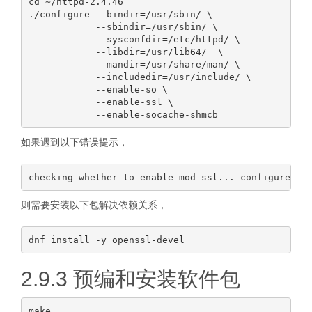
cd ~/httpd-2.4.46

./configure --bindir=/usr/sbin/ \

            --sbindir=/usr/sbin/ \

            --sysconfdir=/etc/httpd/ \

            --libdir=/usr/lib64/  \

            --mandir=/usr/share/man/ \

            --includedir=/usr/include/ \

            --enable-so \

            --enable-ssl \

如果遇到以下错误提示，
则需要安装以下包解决依赖关系，
2.9.3 预编和安装软件包
make
