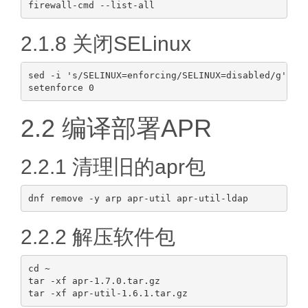
2.1.8 关闭SELinux
sed -i 's/SELINUX=enforcing/SELINUX=disabled/g' /et
2.2 编译部署APR
2.2.1 清理旧的apr包
2.2.2 解压软件包
cd ~

tar -xf apr-1.7.0.tar.gz
