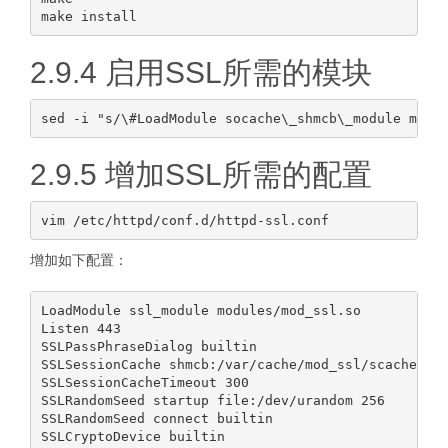
2.9.4 启用SSL所需的模块
2.9.5 增加SSL所需的配置
增加如下配置：
LoadModule ssl_module modules/mod_ssl.so

Listen 443

SSLPassPhraseDialog builtin

SSLSessionCache shmcb:/var/cache/mod_ssl/scache(512
SSLSessionCacheTimeout 300

SSLRandomSeed startup file:/dev/urandom 256

SSLRandomSeed connect builtin
