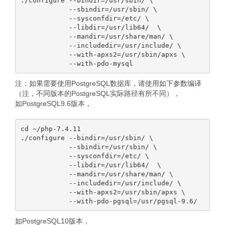
./configure --bindir=/usr/sbin/ \

            --sbindir=/usr/sbin/ \

            --sysconfdir=/etc/ \

            --libdir=/usr/lib64/  \

            --mandir=/usr/share/man/ \

            --includedir=/usr/include/ \

            --with-apxs2=/usr/sbin/apxs \

注：如果需要使用PostgreSQL数据库，请使用如下参数编译
（注，不同版本的PostgreSQL实际路径有所不同），
如PostgreSQL9.6版本，
cd ~/php-7.4.11

./configure --bindir=/usr/sbin/ \

            --sbindir=/usr/sbin/ \

            --sysconfdir=/etc/ \

            --libdir=/usr/lib64/  \

            --mandir=/usr/share/man/ \

            --includedir=/usr/include/ \

            --with-apxs2=/usr/sbin/apxs \

如PostgreSQL10版本，