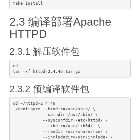
2.3 编译部署Apache
HTTPD
2.3.1 解压软件包
cd ~

2.3.2 预编译软件包
cd ~/httpd-2.4.46

./configure --bindir=/usr/sbin/ \

            --sbindir=/usr/sbin/ \

            --sysconfdir=/etc/httpd/ \

            --libdir=/usr/lib64/  \

            --mandir=/usr/share/man/ \

            --includedir=/usr/include/ \
