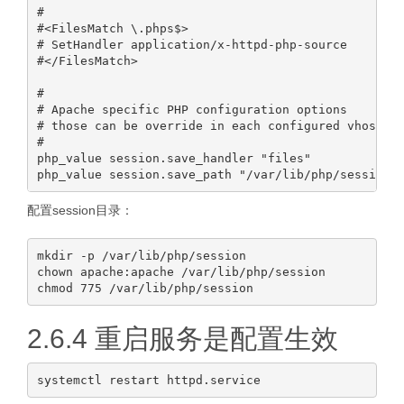
#

#<FilesMatch \.phps$>

# SetHandler application/x-httpd-php-source

#</FilesMatch>

#

# Apache specific PHP configuration options

# those can be override in each configured vhost

#

php_value session.save_handler "files"

配置session目录：
mkdir -p /var/lib/php/session

chown apache:apache /var/lib/php/session 

2.6.4 重启服务是配置生效