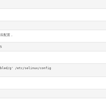
相应配置，
bled/g' /etc/selinux/config
