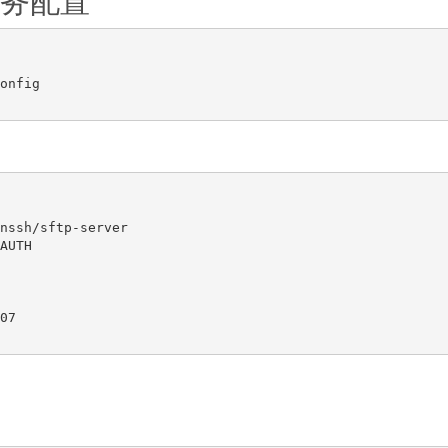
P服务配置
onfig

nssh/sftp-server

AUTH

7
