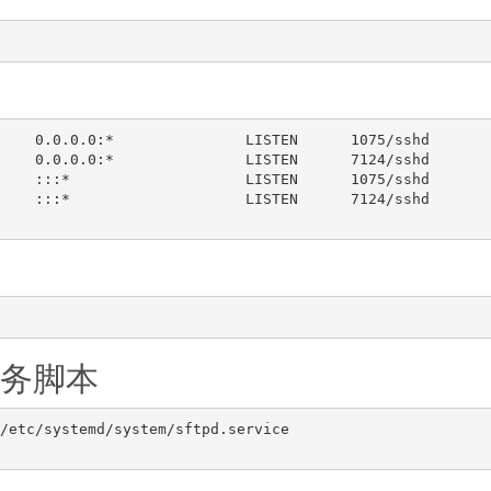
    0.0.0.0:*               LISTEN      1075/sshd

    0.0.0.0:*               LISTEN      7124/sshd

    :::*                    LISTEN      1075/sshd

    :::*                    LISTEN      7124/sshd

P服务脚本
/etc/systemd/system/sftpd.service
