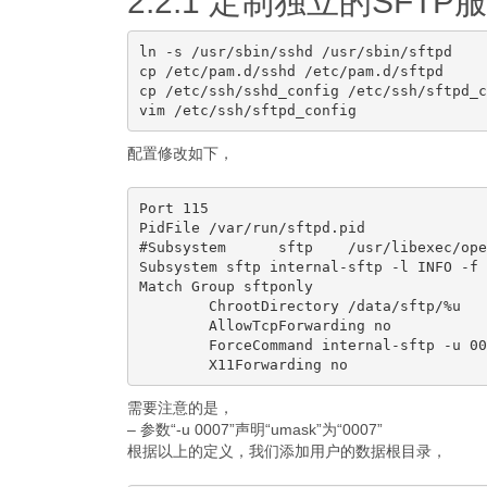
2.2.1 定制独立的SFT
ln -s /usr/sbin/sshd /usr/sbin/sftpd

cp /etc/pam.d/sshd /etc/pam.d/sftpd

cp /etc/ssh/sshd_config /etc/ssh/sftpd_c
配置修改如下，
Port 115

PidFile /var/run/sftpd.pid

#Subsystem      sftp    /usr/libexec/ope
Subsystem sftp internal-sftp -l INFO -f 
Match Group sftponly

        ChrootDirectory /data/sftp/%u

        AllowTcpForwarding no

        ForceCommand internal-sftp -u 000
需要注意的是，
– 参数“-u 0007”声明“umask”为“0007”
根据以上的定义，我们添加用户的数据根目录，