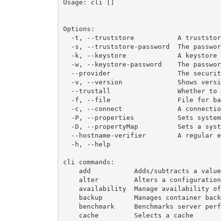
Usage: cli []

Options:

  -t, --truststore           A truststor
  -s, --truststore-password  The passwor
  -k, --keystore             A keystore 
  -w, --keystore-password    The passwor
  --provider                 The securit
  -v, --version              Shows versi
  --trustall                 Whether to 
  -f, --file                 File for ba
  -c, --connect              A connectio
  -P, --properties           Sets system
  -D, --propertyMap          Sets a syst
  --hostname-verifier        A regular e
  -h, --help

cli commands:

    add           Adds/subtracts a value
    alter         Alters a configuration

    availability  Manage availability of
    backup        Manages container back
    benchmark     Benchmarks server perf
    cache         Selects a cache
