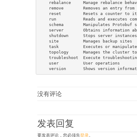
    rebalance     Manage rebalance behav
    remove        Removes an entry from 
    reset         Resets a counter to it
    run           Reads and executes com
    schema        Manipulates Protobuf s
    server        Obtains information ab
    shutdown      Stops server instances
    site          Manages backup sites

    task          Executes or manipulate
    topology      Manages the cluster to
    troubleshoot  Execute troubleshootin
    user          User operations

没有评论
发表回复
要发表评论，您必须先
登录
。