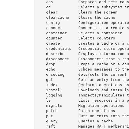
    cas           Compares and sets coun
    cd            Selects a subsystem or
    clear         Clears the screen

    clearcache    Clears the cache

    config        Configuration operation
    connect       Connects to a remote s
    container     Selects a container

    counter       Selects counters

    create        Creates a cache or a c
    credentials   Credential store opera
    describe      Displays information a
    disconnect    Disconnects from a rem
    drop          Drops a cache or a cou
    echo          Echoes messages to the
    encoding      Gets/sets the current 
    get           Gets an entry from the
    index         Performs operations on
    install       Downloads and installs
    logging       Inspects/Manipulates t
    ls            Lists resources in a p
    migrate       Migration operations

    patch         Patch operations

    put           Puts an entry into the
    query         Queries a cache

    raft          Manages RAFT membership