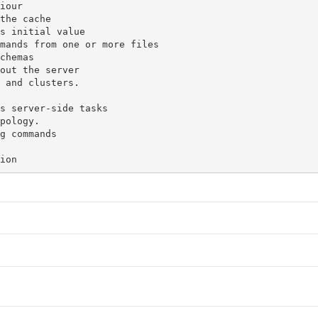
iour

the cache

s initial value

mands from one or more files

chemas

out the server

 and clusters.

s server-side tasks

pology.

g commands
