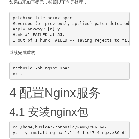
如果出现如下提示，按照以下向导处理，
patching file nginx.spec

Reversed (or previously applied) patch detected!  A
Apply anyway? [n] y

Hunk #1 FAILED at 55.

继续完成重构
rpmbuild -bb nginx.spec

4 配置Nginx服务
4.1 安装nginx包
cd /home/builder/rpmbuild/RPMS/x86_64/
