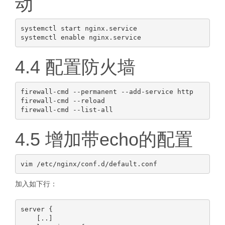
动
systemctl start nginx.service

4.4 配置防火墙
firewall-cmd --permanent --add-service http

firewall-cmd --reload

4.5 增加带echo的配置
加入如下行：
server {

    [..]
