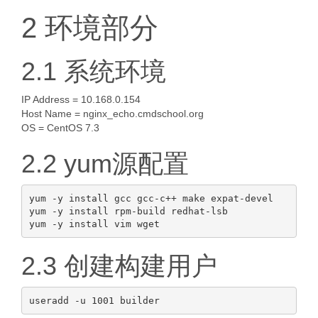
2 环境部分
2.1 系统环境
IP Address = 10.168.0.154
Host Name = nginx_echo.cmdschool.org
OS = CentOS 7.3
2.2 yum源配置
yum -y install gcc gcc-c++ make expat-devel 

yum -y install rpm-build redhat-lsb

2.3 创建构建用户