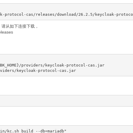
，请从如下连接下载，
eleases
BK_HOME}/providers/keycloak-protocol-cas.jar
