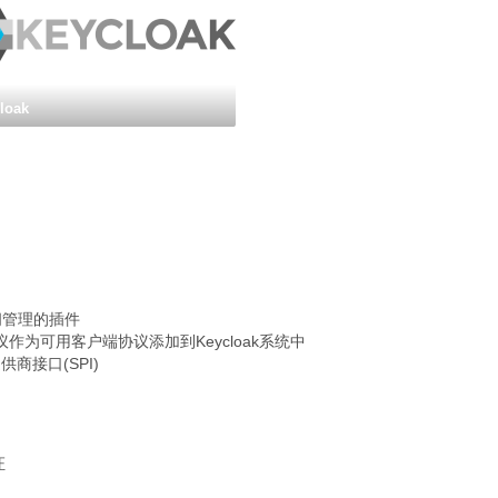
loak
份和访问管理的插件
(SSO)协议作为可用客户端协议添加到Keycloak系统中
提供商接口(SPI)
证