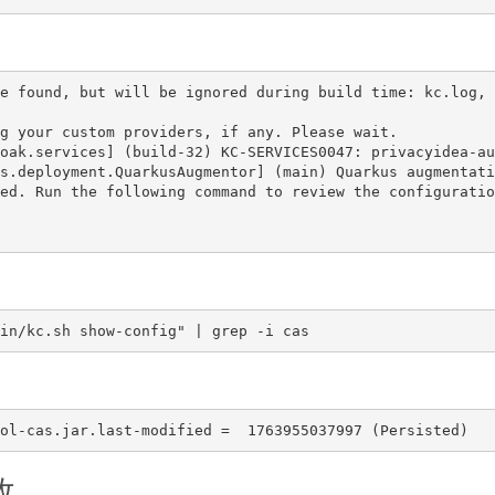
e found, but will be ignored during build time: kc.log, 
g your custom providers, if any. Please wait.

oak.services] (build-32) KC-SERVICES0047: privacyidea-au
s.deployment.QuarkusAugmentor] (main) Quarkus augmentati
ed. Run the following command to review the configuration
效