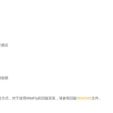
行测试
调整权限
默认分发方式，对于使用WildFly的旧版安装，请参阅旧版
README
文件。