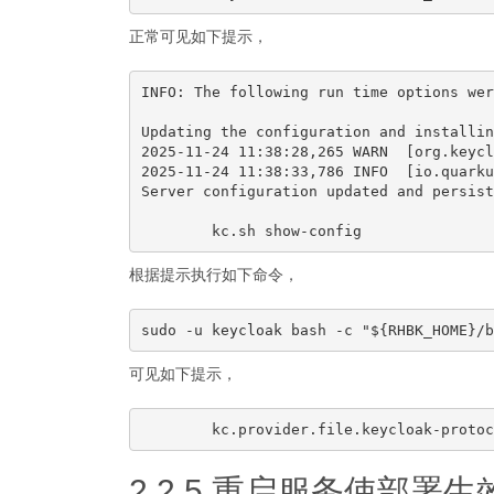
正常可见如下提示，
INFO: The following run time options wer
Updating the configuration and installin
2025-11-24 11:38:28,265 WARN  [org.keycl
2025-11-24 11:38:33,786 INFO  [io.quarku
Server configuration updated and persist
根据提示执行如下命令，
可见如下提示，
2.2.5 重启服务使部署生