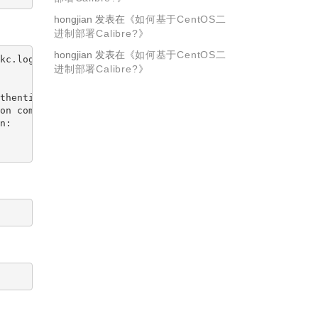
hongjian
发表在《
如何基于CentOS二
进制部署Calibre?
》
hongjian
发表在《
如何基于CentOS二
kc.log-file, kc.log-level, kc.db-url, kc.db-username, kc
进制部署Calibre?
》
thenticator (org.privacyidea.authenticator.PrivacyIDEAAu
on completed in 8845ms

:
