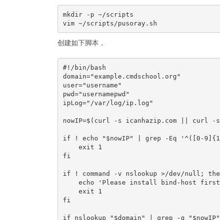
mkdir -p ~/scripts

创建如下脚本，
#!/bin/bash

domain="example.cmdschool.org"

user="username"

pwd="usernamepwd"

ipLog="/var/log/ip.log"

nowIP=$(curl -s icanhazip.com || curl -s
if ! echo "$nowIP" | grep -Eq '^([0-9]{1
    exit 1

fi

if ! command -v nslookup >/dev/null; then
    echo 'Please install bind-host first
    exit 1

fi

if nslookup "$domain" | grep -q "$nowIP"