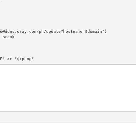
d@ddns.oray.com/ph/update?hostname=$domain")

 break
