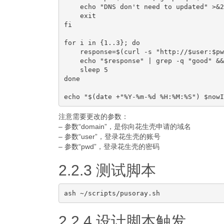
    echo "DNS don't need to updated" >&2

    exit

fi

for i in {1..3}; do

    response=$(curl -s "http://$user:$pw
    echo "$response" | grep -q "good" &&
    sleep 5

done

注意需要更改的参数：
– 参数“domain”，是你向花生壳申请的域名
– 参数“user”，登录花生壳的账号
– 参数“pwd”，登录花生壳的密码
2.2.3 测试脚本
2.2.4 设计脚本触发