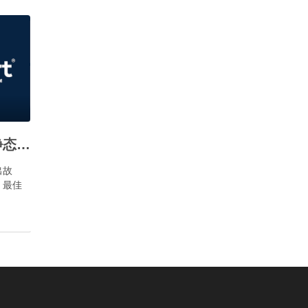
如何设置openWRT的静态IP地址？
出故
2 最佳