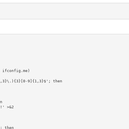
 ifconfig.me)

,3}\.){3}[0-9]{1,3}$'; then



!' >&2

; then
