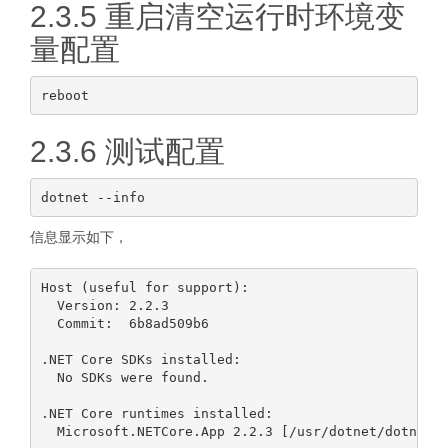
2.3.5 重启清空运行时环境变
量配置
2.3.6 测试配置
信息显示如下，
Host (useful for support):

  Version: 2.2.3

  Commit:  6b8ad509b6

.NET Core SDKs installed:

  No SDKs were found.

.NET Core runtimes installed:

  Microsoft.NETCore.App 2.2.3 [/usr/dotnet/dotnet-r