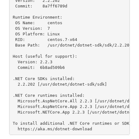
 Version:   2.2.202

 Commit:    8a7ff6789d

Runtime Environment:

 OS Name:     centos

 OS Version:  7

 OS Platform: Linux

 RID:         centos.7-x64

 Base Path:   /usr/dotnet/dotnet-sdk/sdk/2.2.202/

Host (useful for support):

  Version: 2.2.3

  Commit:  6b8ad509b6

.NET Core SDKs installed:

  2.2.202 [/usr/dotnet/dotnet-sdk/sdk]

.NET Core runtimes installed:

  Microsoft.AspNetCore.All 2.2.3 [/usr/dotnet/dotne
  Microsoft.AspNetCore.App 2.2.3 [/usr/dotnet/dotne
  Microsoft.NETCore.App 2.2.3 [/usr/dotnet/dotnet-s
To install additional .NET Core runtimes or SDKs:
