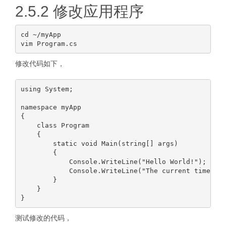
2.5.2 修改应用程序
cd ~/myApp

修改代码如下，
using System;

namespace myApp

{

    class Program

    {

        static void Main(string[] args)

        {

            Console.WriteLine("Hello World!");

            Console.WriteLine("The current time is 
        }

    }

测试修改的代码，