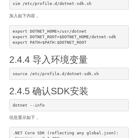
加入如下内容，
export DOTNET_HOME=/usr/dotnet

export DOTNET_ROOT=$DOTNET_HOME/dotnet-sdk

2.4.4 导入环境变量
2.4.5 确认SDK安装
信息显示如下，
.NET Core SDK (reflecting any global.json):
