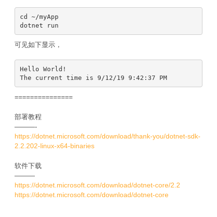
cd ~/myApp

可见如下显示，
Hello World!

===============
部署教程
———-
https://dotnet.microsoft.com/download/thank-you/dotnet-sdk-
2.2.202-linux-x64-binaries
软件下载
———
https://dotnet.microsoft.com/download/dotnet-core/2.2
https://dotnet.microsoft.com/download/dotnet-core